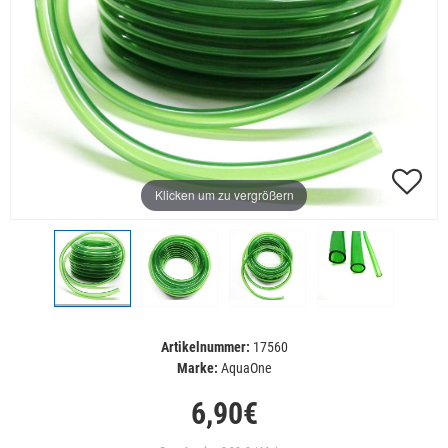
Klicken um zu vergrößern
Artikelnummer:
17560
Marke:
AquaOne
6,90€