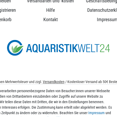
elden
Versandarten und -kosten
Geschäftsbedin
istrieren
Hilfe
Datenschutzerk
enkorb
Kontakt
Impressu
ichen Mehrwertsteuer und zzgl.
Versandkosten
/ Kostenloser Versand ab 50€ Bestel
© 2026 aquaristikwelt24. Alle Rechte vorbehalten. Powered by
createyourtemplat
 verarbeiten personenbezogene Daten von Besucher:innen unserer Webseite
dien von Drittanbietern einzubinden oder Zugriffe auf unsere Website zu
ir teilen diese Daten mit Dritten, die wir in den Einstellungen benennen.
n Interesses erfolgen. Die Zustimmung kann erteilt oder abgelehnt werden. Es
Kontakt
en Zeitpunkt zu ändern oder zu widerrufen. Beachten Sie unser
Impressum
und