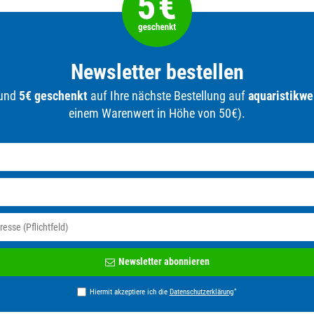
Newsletter bestellen
 und
5€ geschenkt
auf Ihre nächste Bestellung auf
aquaristikwe
einem Warenwert in Höhe von 50€).
Newsletter
Newsletter abonnieren
Honig
*
Hiermit akzeptiere ich die
Daten­schutz­erklärung