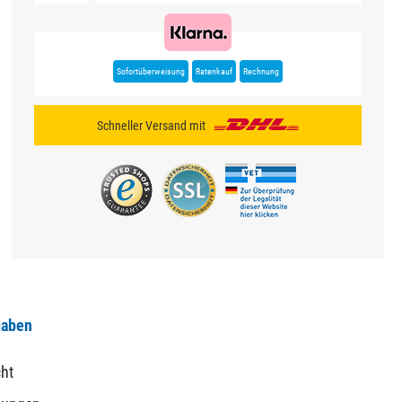
Sofortüberweisung
Ratenkauf
Rechnung
Schneller Versand mit
gaben
ht