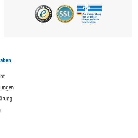
gaben
ht
gungen
lärung
m