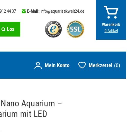
 912 44 37
E-Mail:
info@aquaristikwelt24.de
Warenkorb
Los
0
Artikel
Merkzettel
0
 Nano Aquarium –
arium mit LED