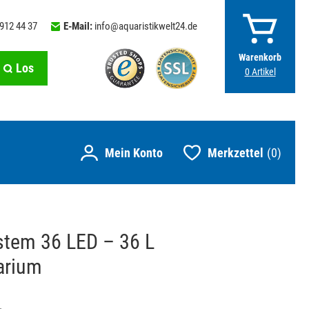
 912 44 37
E-Mail:
info@aquaristikwelt24.de
Warenkorb
Los
0
Artikel
Merkzettel
0
tem 36 LED – 36 L
arium