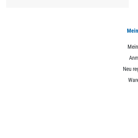
Mein
Mein
Anm
Neu reg
War