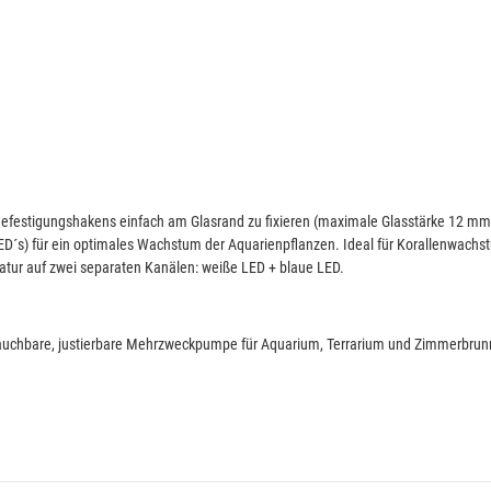
Befestigungshakens einfach am Glasrand zu fixieren (maximale Glasstärke 12 mm
ED´s) für ein optimales Wachstum der Aquarienpflanzen. Ideal für Korallenwachs
ratur auf zwei separaten Kanälen: weiße LED + blaue LED.
ertauchbare, justierbare Mehrzweckpumpe für Aquarium, Terrarium und Zimmerbru