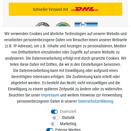
Schneller Versand mit
Wir verwenden Cookies und ähnliche Technologien auf unserer Website und
verarbeiten personenbezogene Daten von Besucher:innen unserer Webseite
(z.B. IP-Adresse), um z.B. Inhalte und Anzeigen zu personalisieren, Medien
von Drittanbietern einzubinden oder Zugriffe auf unsere Website zu
analysieren. Die Datenverarbeitung erfolgt erst durch gesetzte Cookies. Wir
Mein Konto
teilen diese Daten mit Dritten, die wir in den Einstellungen benennen.
Die Datenverarbeitung kann mit Einwilligung oder aufgrund eines
berechtigten Interesses erfolgen. Die Zustimmung kann erteilt oder
Informationen
abgelehnt werden. Es besteht das Recht, nicht einzuwilligen und die
Einwilligung zu einem späteren Zeitpunkt zu ändern oder zu widerrufen.
Beachten Sie unser
Impressum
und weitere Hinweise zur Verwendung
Rechtliche Angaben
personenbezogener Daten in unserer
Daten­schutz­erklärung
.
Essenziell
Statistik
Alle Preise sind inkl. der gesetzlichen Mehrwertsteuer und zzgl.
Versandkosten
/
Marketing
Kostenloser Versand ab 50€ Bestellwert nur innerhalb Deutschlands.
Externe Medien
© 2026 aquaristikwelt24. Alle Rechte vorbehalten. Powered by
createyourtemplate