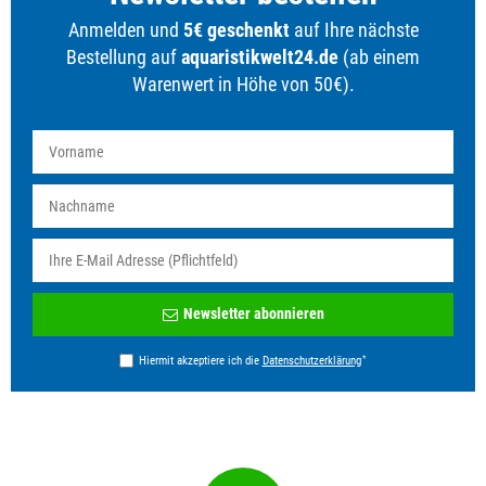
Anmelden und
5€ geschenkt
auf Ihre nächste
Bestellung auf
aquaristikwelt24.de
(ab einem
Warenwert in Höhe von 50€).
Newsletter
Newsletter abonnieren
Honig
*
Hiermit akzeptiere ich die
Daten­schutz­erklärung