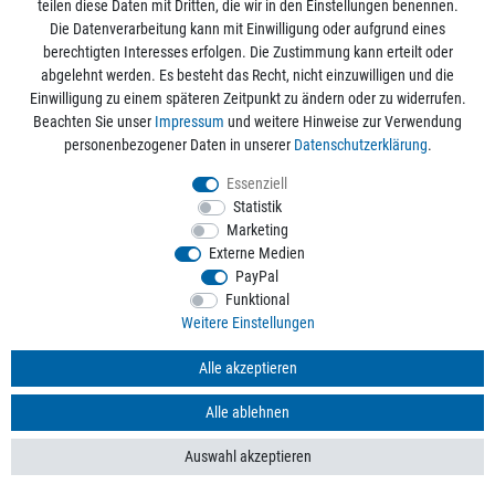
Mein Konto
teilen diese Daten mit Dritten, die wir in den Einstellungen benennen.
Die Datenverarbeitung kann mit Einwilligung oder aufgrund eines
berechtigten Interesses erfolgen. Die Zustimmung kann erteilt oder
Informationen
abgelehnt werden. Es besteht das Recht, nicht einzuwilligen und die
Einwilligung zu einem späteren Zeitpunkt zu ändern oder zu widerrufen.
Beachten Sie unser
Impressum
und weitere Hinweise zur Verwendung
Rechtliche Angaben
personenbezogener Daten in unserer
Daten­schutz­erklärung
.
Essenziell
Statistik
Alle Preise sind inkl. der gesetzlichen Mehrwertsteuer und zzgl.
Versandkosten
/
Marketing
Kostenloser Versand ab 50€ Bestellwert nur innerhalb Deutschlands.
Externe Medien
© 2026 aquaristikwelt24. Alle Rechte vorbehalten. Powered by
createyourtemplate
PayPal
Funktional
Weitere Einstellungen
Kontakt
Alle akzeptieren
Alle ablehnen
*
Mit Ihrer Anmeldung willigen Sie der Verarbeitung der Daten zum Zweck des
Versands von Werbe-E-Mails ein. Weitere Informationen finden Sie in unseren
Auswahl akzeptieren
Datenschutzbestimmungen