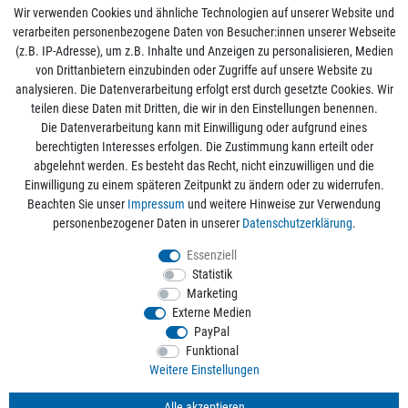
Wir verwenden Cookies und ähnliche Technologien auf unserer Website und
verarbeiten personenbezogene Daten von Besucher:innen unserer Webseite
(z.B. IP-Adresse), um z.B. Inhalte und Anzeigen zu personalisieren, Medien
von Drittanbietern einzubinden oder Zugriffe auf unsere Website zu
analysieren. Die Datenverarbeitung erfolgt erst durch gesetzte Cookies. Wir
Mein Konto
teilen diese Daten mit Dritten, die wir in den Einstellungen benennen.
Die Datenverarbeitung kann mit Einwilligung oder aufgrund eines
berechtigten Interesses erfolgen. Die Zustimmung kann erteilt oder
Informationen
abgelehnt werden. Es besteht das Recht, nicht einzuwilligen und die
Einwilligung zu einem späteren Zeitpunkt zu ändern oder zu widerrufen.
Beachten Sie unser
Impressum
und weitere Hinweise zur Verwendung
Rechtliche Angaben
personenbezogener Daten in unserer
Daten­schutz­erklärung
.
Essenziell
Statistik
Alle Preise sind inkl. der gesetzlichen Mehrwertsteuer und zzgl.
Versandkosten
/
Marketing
Kostenloser Versand ab 50€ Bestellwert nur innerhalb Deutschlands.
Externe Medien
© 2026 aquaristikwelt24. Alle Rechte vorbehalten. Powered by
createyourtemplate
PayPal
Funktional
Weitere Einstellungen
Kontakt
Alle akzeptieren