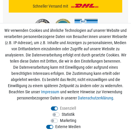
Schneller Versand mit
Wir verwenden Cookies und ähnliche Technologien auf unserer Website und
verarbeiten personenbezogene Daten von Besucher:innen unserer Webseite
(z.B. IP-Adresse), um z.B. Inhalte und Anzeigen zu personalisieren, Medien
von Drittanbietern einzubinden oder Zugriffe auf unsere Website zu
analysieren. Die Datenverarbeitung erfolgt erst durch gesetzte Cookies. Wir
Mein Konto
teilen diese Daten mit Dritten, die wir in den Einstellungen benennen.
Die Datenverarbeitung kann mit Einwilligung oder aufgrund eines
berechtigten Interesses erfolgen. Die Zustimmung kann erteilt oder
Informationen
abgelehnt werden. Es besteht das Recht, nicht einzuwilligen und die
Einwilligung zu einem späteren Zeitpunkt zu ändern oder zu widerrufen.
Beachten Sie unser
Impressum
und weitere Hinweise zur Verwendung
Rechtliche Angaben
personenbezogener Daten in unserer
Daten­schutz­erklärung
.
Essenziell
Statistik
Alle Preise sind inkl. der gesetzlichen Mehrwertsteuer und zzgl.
Versandkosten
/
Marketing
Kostenloser Versand ab 50€ Bestellwert nur innerhalb Deutschlands.
Externe Medien
© 2026 aquaristikwelt24. Alle Rechte vorbehalten. Powered by
createyourtemplate