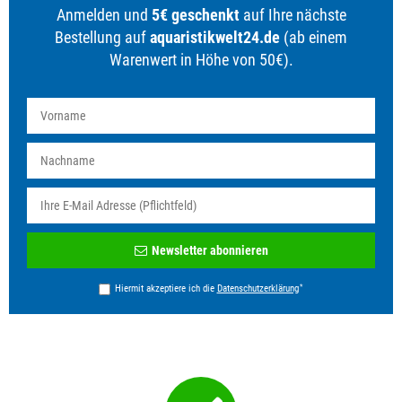
Anmelden und
5€ geschenkt
auf Ihre nächste
Bestellung auf
aquaristikwelt24.de
(ab einem
Warenwert in Höhe von 50€).
Newsletter
Newsletter abonnieren
Honig
*
Hiermit akzeptiere ich die
Daten­schutz­erklärung