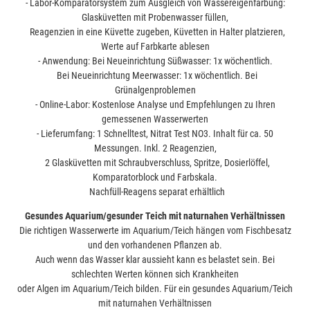
- Labor-Komparatorsystem zum Ausgleich von Wassereigenfärbung:
Glasküvetten mit Probenwasser füllen,
Reagenzien in eine Küvette zugeben, Küvetten in Halter platzieren,
Werte auf Farbkarte ablesen
- Anwendung: Bei Neueinrichtung Süßwasser: 1x wöchentlich.
Bei Neueinrichtung Meerwasser: 1x wöchentlich. Bei
Grünalgenproblemen
- Online-Labor: Kostenlose Analyse und Empfehlungen zu Ihren
gemessenen Wasserwerten
- Lieferumfang: 1 Schnelltest, Nitrat Test NO3. Inhalt für ca. 50
Messungen. Inkl. 2 Reagenzien,
2 Glasküvetten mit Schraubverschluss, Spritze, Dosierlöffel,
Komparatorblock und Farbskala.
Nachfüll-Reagens separat erhältlich
Gesundes Aquarium/gesunder Teich mit naturnahen Verhältnissen
Die richtigen Wasserwerte im Aquarium/Teich hängen vom Fischbesatz
und den vorhandenen Pflanzen ab.
Auch wenn das Wasser klar aussieht kann es belastet sein. Bei
schlechten Werten können sich Krankheiten
oder Algen im Aquarium/Teich bilden. Für ein gesundes Aquarium/Teich
mit naturnahen Verhältnissen