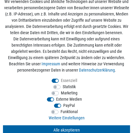
Wir verwenden Cookies und ähnliche Technologien auf unserer Website und
verarbeiten personenbezogene Daten von Besucher:innen unserer Webseite
(z.B. IP-Adresse), um z.B. Inhalte und Anzeigen zu personalisieren, Medien
von Drittanbietern einzubinden oder Zugriffe auf unsere Website zu
analysieren. Die Datenverarbeitung erfolgt erst durch gesetzte Cookies. Wir
Mein Konto
teilen diese Daten mit Dritten, die wir in den Einstellungen benennen.
Die Datenverarbeitung kann mit Einwilligung oder aufgrund eines
berechtigten Interesses erfolgen. Die Zustimmung kann erteilt oder
Informationen
abgelehnt werden. Es besteht das Recht, nicht einzuwilligen und die
Einwilligung zu einem späteren Zeitpunkt zu ändern oder zu widerrufen.
Beachten Sie unser
Impressum
und weitere Hinweise zur Verwendung
Rechtliche Angaben
personenbezogener Daten in unserer
Daten­schutz­erklärung
.
Essenziell
Statistik
Alle Preise sind inkl. der gesetzlichen Mehrwertsteuer und zzgl.
Versandkosten
/
Marketing
Kostenloser Versand ab 50€ Bestellwert nur innerhalb Deutschlands.
Externe Medien
© 2026 aquaristikwelt24. Alle Rechte vorbehalten. Powered by
createyourtemplate
PayPal
Funktional
Weitere Einstellungen
Kontakt
Alle akzeptieren