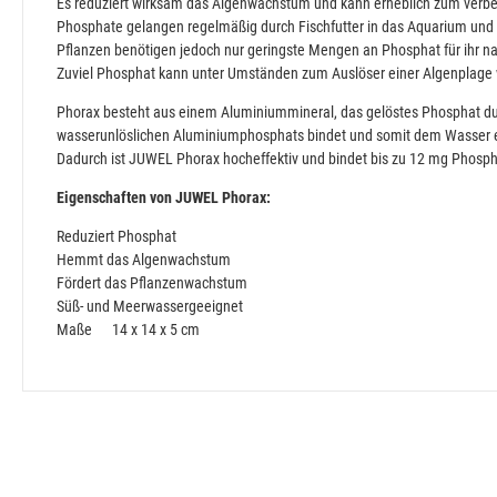
Es reduziert wirksam das Algenwachstum und kann erheblich zum verb
Phosphate gelangen regelmäßig durch Fischfutter in das Aquarium un
Pflanzen benötigen jedoch nur geringste Mengen an Phosphat für ihr n
Zuviel Phosphat kann unter Umständen zum Auslöser einer Algenplage
Phorax besteht aus einem Aluminiummineral, das gelöstes Phosphat du
wasserunlöslichen Aluminiumphosphats bindet und somit dem Wasser e
Dadurch ist JUWEL Phorax hocheffektiv und bindet bis zu 12 mg Phosp
Eigenschaften von JUWEL Phorax:
Reduziert Phosphat
Hemmt das Algenwachstum
Fördert das Pflanzenwachstum
Süß- und Meerwassergeeignet
Maße 14 x 14 x 5 cm