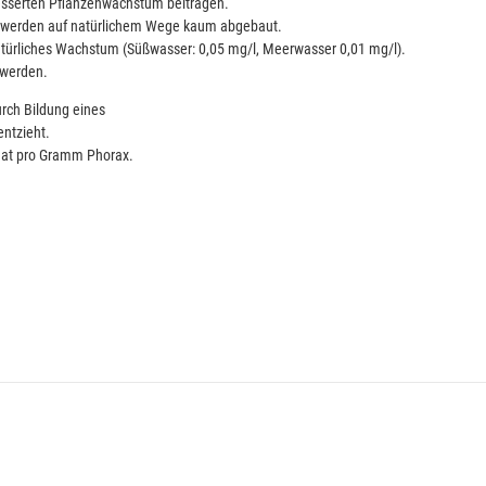
esserten Pflanzenwachstum beitragen.
d werden auf natürlichem Wege kaum abgebaut.
atürliches Wachstum (Süßwasser: 0,05 mg/l, Meerwasser 0,01 mg/l).
 werden.
rch Bildung eines
ntzieht.
hat pro Gramm Phorax.