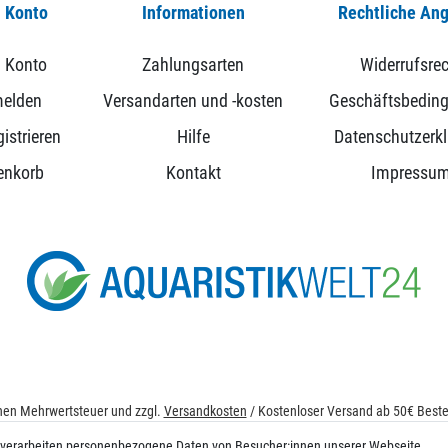
 Konto
Informationen
Rechtliche An
 Konto
Zahlungsarten
Widerrufsrec
elden
Versandarten und -kosten
Geschäftsbedin
istrieren
Hilfe
Datenschutzerk
enkorb
Kontakt
Impressu
ichen Mehrwertsteuer und zzgl.
Versandkosten
/ Kostenloser Versand ab 50€ Bestel
© 2026 aquaristikwelt24. Alle Rechte vorbehalten. Powered by
createyourtemplat
 verarbeiten personenbezogene Daten von Besucher:innen unserer Webseite