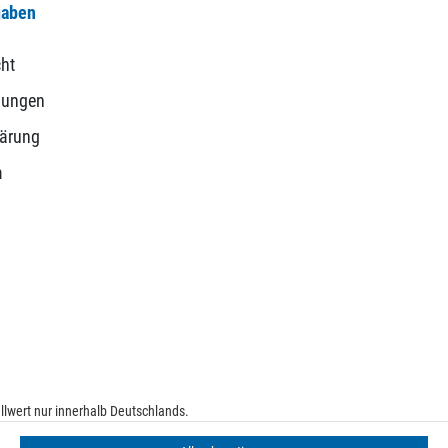
gaben
ht
gungen
lärung
m
lwert nur innerhalb Deutschlands.
e