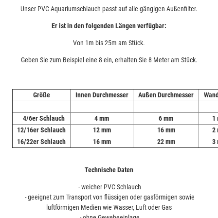
Unser PVC Aquariumschlauch passt auf alle gängigen Außenfilter.
Er ist in den folgenden Längen verfügbar:
Von 1m bis 25m am Stück.
Geben Sie zum Beispiel eine 8 ein, erhalten Sie 8 Meter am Stück.
Größe
Innen Durchmesser
Außen Durchmesser
Wand
4/6er Schlauch
4 mm
6 mm
1
12/16er Schlauch
12 mm
16 mm
2
16/22er Schlauch
16 mm
22 mm
3
Technische Daten
- weicher PVC Schlauch
- geeignet zum Transport von flüssigen oder gasförmigen sowie
luftförmigen Medien wie Wasser, Luft oder Gas
- ohne Gewebeeinlage