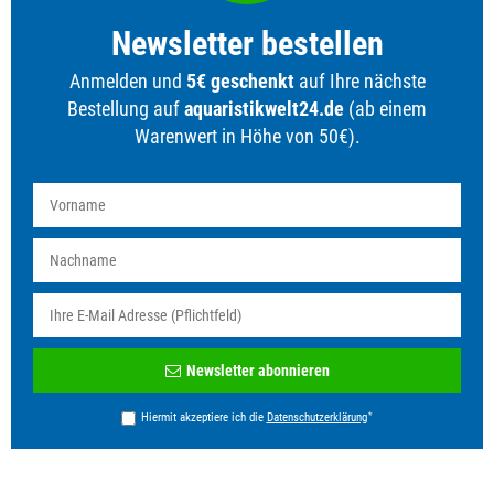
Newsletter bestellen
Anmelden und
5€ geschenkt
auf Ihre nächste
Bestellung auf
aquaristikwelt24.de
(ab einem
Warenwert in Höhe von 50€).
Newsletter
Newsletter abonnieren
Honig
*
Hiermit akzeptiere ich die
Daten­schutz­erklärung