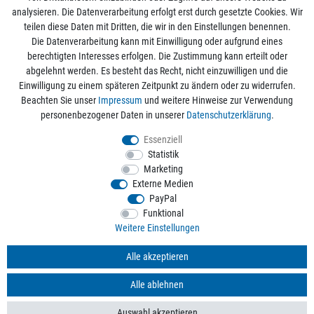
analysieren. Die Datenverarbeitung erfolgt erst durch gesetzte Cookies. Wir
Mein Konto
teilen diese Daten mit Dritten, die wir in den Einstellungen benennen.
Die Datenverarbeitung kann mit Einwilligung oder aufgrund eines
berechtigten Interesses erfolgen. Die Zustimmung kann erteilt oder
Informationen
abgelehnt werden. Es besteht das Recht, nicht einzuwilligen und die
Einwilligung zu einem späteren Zeitpunkt zu ändern oder zu widerrufen.
Beachten Sie unser
Impressum
und weitere Hinweise zur Verwendung
Rechtliche Angaben
personenbezogener Daten in unserer
Daten­schutz­erklärung
.
Essenziell
Statistik
Alle Preise sind inkl. der gesetzlichen Mehrwertsteuer und zzgl.
Versandkosten
/
Marketing
Kostenloser Versand ab 50€ Bestellwert nur innerhalb Deutschlands.
Externe Medien
© 2026 aquaristikwelt24. Alle Rechte vorbehalten. Powered by
createyourtemplate
PayPal
Funktional
Weitere Einstellungen
Kontakt
Alle akzeptieren
Alle ablehnen
*
Mit Ihrer Anmeldung willigen Sie der Verarbeitung der Daten zum Zweck des
Versands von Werbe-E-Mails ein. Weitere Informationen finden Sie in unseren
Auswahl akzeptieren