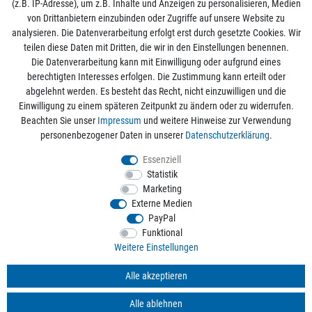
(z.B. IP-Adresse), um z.B. Inhalte und Anzeigen zu personalisieren, Medien
von Drittanbietern einzubinden oder Zugriffe auf unsere Website zu
analysieren. Die Datenverarbeitung erfolgt erst durch gesetzte Cookies. Wir
Mein Konto
teilen diese Daten mit Dritten, die wir in den Einstellungen benennen.
Die Datenverarbeitung kann mit Einwilligung oder aufgrund eines
berechtigten Interesses erfolgen. Die Zustimmung kann erteilt oder
Informationen
abgelehnt werden. Es besteht das Recht, nicht einzuwilligen und die
Einwilligung zu einem späteren Zeitpunkt zu ändern oder zu widerrufen.
Beachten Sie unser
Impressum
und weitere Hinweise zur Verwendung
Rechtliche Angaben
personenbezogener Daten in unserer
Daten­schutz­erklärung
.
Essenziell
Statistik
Alle Preise sind inkl. der gesetzlichen Mehrwertsteuer und zzgl.
Versandkosten
/
Marketing
Kostenloser Versand ab 50€ Bestellwert nur innerhalb Deutschlands.
Externe Medien
© 2026 aquaristikwelt24. Alle Rechte vorbehalten. Powered by
createyourtemplate
PayPal
Funktional
Weitere Einstellungen
Kontakt
Alle akzeptieren
Alle ablehnen