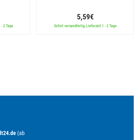
5,59€
 - 2 Tage
Sofort versandfertig, Lieferzeit 1 - 2 Tage
lt24.de
(ab