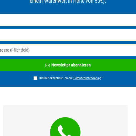
einem Warenwert in Höhe von 50€).
Newsletter
Newsletter abonnieren
Honig
*
Hiermit akzeptiere ich die
Daten­schutz­erklärung