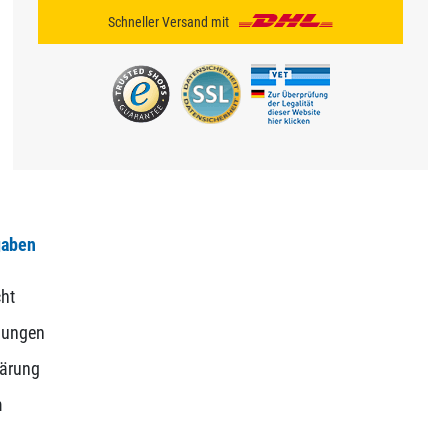
Schneller Versand mit
gaben
ht
gungen
lärung
m