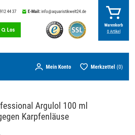
 912 44 37
E-Mail:
info@aquaristikwelt24.de
Warenkorb
Los
0
Artikel
Merkzettel
0
fessional Argulol 100 ml
 gegen Karpfenläuse