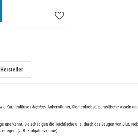
Hersteller
 wie Karpfenläuse (
Argulus
), Ankerwürmer, Kiemenkrebse, parasitische Asseln und
 lange unerkannt. Sie schädigen die Teichfische u. a. durch das Saugen von Blut.
erregern (z. B. Frühjahrsvirämie).