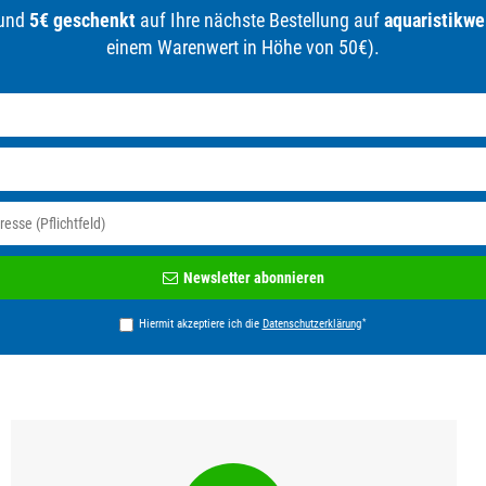
 und
5€ geschenkt
auf Ihre nächste Bestellung auf
aquaristikwe
einem Warenwert in Höhe von 50€).
Newsletter
Newsletter abonnieren
Honig
*
Hiermit akzeptiere ich die
Daten­schutz­erklärung