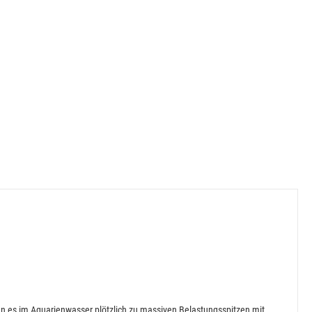
nn es im Aquarienwasser plötzlich zu massiven Belastungsspitzen mit