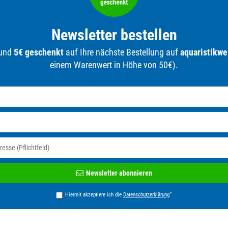
Newsletter bestellen
 und
5€ geschenkt
auf Ihre nächste Bestellung auf
aquaristikwe
einem Warenwert in Höhe von 50€).
Newsletter
Newsletter abonnieren
Honig
*
Hiermit akzeptiere ich die
Daten­schutz­erklärung