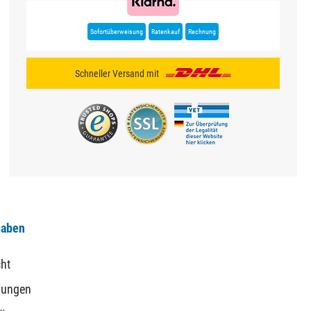
Sofortüberweisung
Ratenkauf
Rechnung
Schneller Versand mit
gaben
ht
gungen