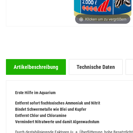
Klicken um zu vergrößern
Artikelbeschreibung
Technische Daten
Erste Hilfe im Aquarium
Entfernt sofort fischtoxisches Ammoniak und Nitrit
Bindet Schwermetalle wie Blei und Kupfer
Entfernt Chlor und Chloramine
Vermindert Nitratwerte und damit Algenwachstum
Durch destabilisierende Faktoren (u. a. Überfütterung, hohe Besatzdic