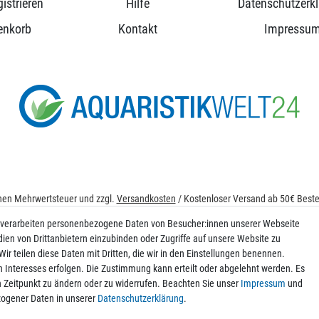
istrieren
Hilfe
Datenschutzerk
enkorb
Kontakt
Impressu
ichen Mehrwertsteuer und zzgl.
Versandkosten
/ Kostenloser Versand ab 50€ Bestel
© 2026 aquaristikwelt24. Alle Rechte vorbehalten. Powered by
createyourtemplat
 verarbeiten personenbezogene Daten von Besucher:innen unserer Webseite
dien von Drittanbietern einzubinden oder Zugriffe auf unsere Website zu
ir teilen diese Daten mit Dritten, die wir in den Einstellungen benennen.
n Interesses erfolgen. Die Zustimmung kann erteilt oder abgelehnt werden. Es
Kontakt
en Zeitpunkt zu ändern oder zu widerrufen. Beachten Sie unser
Impressum
und
ogener Daten in unserer
Daten­schutz­erklärung
.