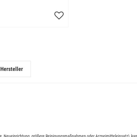
Hersteller
hte, Neueinrichtung, größere Reinigungsmaßnahmen oder Arzneimitteleinsatz), ka