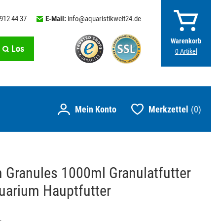
 912 44 37
E-Mail:
info@aquaristikwelt24.de
Warenkorb
Los
0
Artikel
Merkzettel
0
n Granules 1000ml Granulatfutter
quarium Hauptfutter