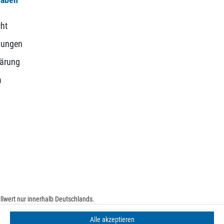
ht
gungen
lärung
m
lwert nur innerhalb Deutschlands.
e
Alle akzeptieren