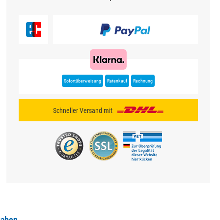
Sofortüberweisung
Ratenkauf
Rechnung
Schneller Versand mit
gaben