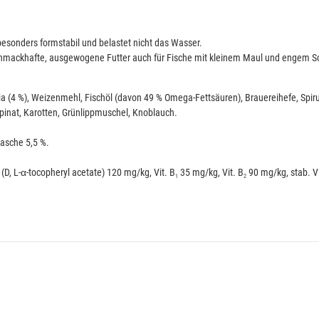
besonders formstabil und belastet nicht das Wasser.
 schmackhafte, ausgewogene Futter auch für Fische mit kleinem Maul und engem S
ia (4 %), Weizen­mehl, Fischöl (davon 49 % Omega-Fettsäuren), Brauerei­hefe, Sp
pinat, Karotten, Grün­lipp­muschel, Knoblauch.
hasche 5,5 %.
(D, L-
α
-tocopheryl acetate) 120 mg/kg, Vit. B
35 mg/kg, Vit. B
90 mg/kg, stab. V
1
2