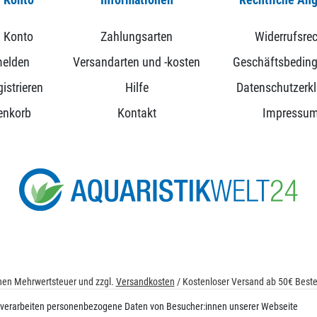
 Konto
Zahlungsarten
Widerrufsrec
elden
Versandarten und -kosten
Geschäftsbedin
istrieren
Hilfe
Datenschutzerk
enkorb
Kontakt
Impressu
ichen Mehrwertsteuer und zzgl.
Versandkosten
/ Kostenloser Versand ab 50€ Bestel
© 2026 aquaristikwelt24. Alle Rechte vorbehalten. Powered by
createyourtemplat
 verarbeiten personenbezogene Daten von Besucher:innen unserer Webseite