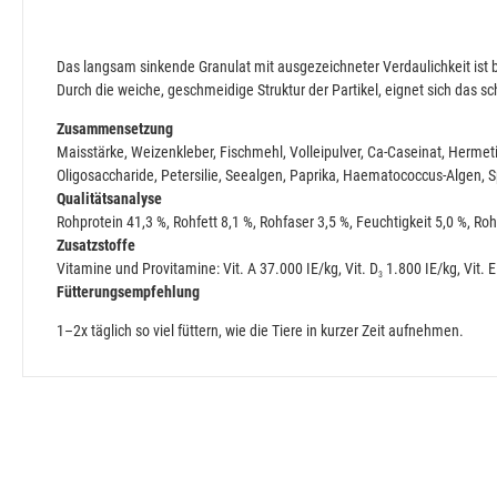
Das langsam sinkende Granulat mit ausgezeichneter Verdaulichkeit ist 
Durch die weiche, geschmeidige Struktur der Partikel, eignet sich das
Zusammensetzung
Maisstärke, Weizenkleber, Fischmehl, Volleipulver, Ca-Caseinat, Hermet
Oligo­saccharide, Petersilie, Seealgen, Paprika, Haematococcus-Algen, S
Qualitätsanalyse
Rohprotein 41,3 %, Rohfett 8,1 %, Rohfaser 3,5 %, Feuchtigkeit 5,0 %, Ro
Zusatzstoffe
Vitamine und Provitamine:
Vit. A 37.000 IE/kg, Vit. D
1.800 IE/kg, Vit. E 
3
Fütterungsempfehlung
1–2x täglich so viel füttern, wie die Tiere in kurzer Zeit aufnehmen.