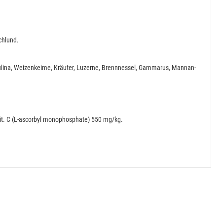
chlund.
irulina, Weizenkeime, Kräuter, Luzerne, Brenn­nessel, Gammarus, Mannan-
it. C (L-ascorbyl monophosphate) 550 mg/kg.