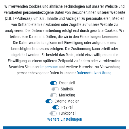
Wir verwenden Cookies und ähnliche Technologien auf unserer Website und
verarbeiten personenbezogene Daten von Besucher:innen unserer Webseite
(z.B. IP-Adresse), um z.B. Inhalte und Anzeigen zu personalisieren, Medien
von Drittanbietern einzubinden oder Zugriffe auf unsere Website zu
analysieren. Die Datenverarbeitung erfolgt erst durch gesetzte Cookies. Wir
Mein Konto
teilen diese Daten mit Dritten, die wir in den Einstellungen benennen.
Die Datenverarbeitung kann mit Einwilligung oder aufgrund eines
berechtigten Interesses erfolgen. Die Zustimmung kann erteilt oder
Informationen
abgelehnt werden. Es besteht das Recht, nicht einzuwilligen und die
Einwilligung zu einem späteren Zeitpunkt zu ändern oder zu widerrufen.
Beachten Sie unser
Impressum
und weitere Hinweise zur Verwendung
Rechtliche Angaben
personenbezogener Daten in unserer
Daten­schutz­erklärung
.
Essenziell
Statistik
Alle Preise sind inkl. der gesetzlichen Mehrwertsteuer und zzgl.
Versandkosten
/
Marketing
Kostenloser Versand ab 50€ Bestellwert nur innerhalb Deutschlands.
Externe Medien
© 2026 aquaristikwelt24. Alle Rechte vorbehalten. Powered by
createyourtemplate
PayPal
Funktional
Weitere Einstellungen
Kontakt