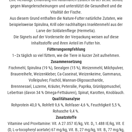
gegen Mangelerscheinungen und unterstützt die Gesundheit und die
Vitalität der Fische.
Aus diesem Grund enthalten die Nature-Futter natürliche Zutaten, wie
beispielsweise Spirulina, Krill oder nachhaltiges Insektenmehl aus der
Larve der Soldatenfliege (Hermetia).
Die Signets auf der Vorderseite der Verpackung weisen auf diese
Inhaltsstoffe und ihren Anteil im Futter hin.
Fütterungsempfehlung
1–2x täglich so viel füttern, wie die Tiere in kurzer Zeit aufnehmen.
Zusammensetzung
Fischmehl, Spirulina (19 %), Seealgen (15 %), Weizen­mehl, Milchpulver,
Brauerei­hefe, Weizenkleber, Ca-Caseinat, Weizenkeime, Gammarus,
Volleipulver, Fischöl, Mannan-Oligo­saccharide,
Brenn­nessel, Luzerne, Kräuter, Petersilie, Paprika, Grün­lipp­muschel,
Lebertran (davon 34 % Omega-Fettsäuren), Spinat, Karotten, Knoblauch.
Qualitätsanalyse
Rohprotein 40,0 %, Rohfett 9,6 %, Rohfaser 4,6 %, Feuchtigkeit 5,5 %,
Rohasche 9,4 %.
Zusatzstoffe
Vitamine und Provitamine:
Vit. A 27.057 IE/kg, Vit. D
1.488 IE/kg, Vit. E
3
(D, L-
α
-tocopheryl acetate) 67 mg/kg, Vit. B
27 mg/kg, Vit. B
77 mg/kg,
1
2