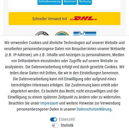
Sofortüberweisung
Ratenkauf
Rechnung
Schneller Versand mit
Wir verwenden Cookies und ähnliche Technologien auf unserer Website und
verarbeiten personenbezogene Daten von Besucher:innen unserer Webseite
(z.B. IP-Adresse), um z.B. Inhalte und Anzeigen zu personalisieren, Medien
von Drittanbietern einzubinden oder Zugriffe auf unsere Website zu
analysieren. Die Datenverarbeitung erfolgt erst durch gesetzte Cookies. Wir
Mein Konto
teilen diese Daten mit Dritten, die wir in den Einstellungen benennen.
Die Datenverarbeitung kann mit Einwilligung oder aufgrund eines
berechtigten Interesses erfolgen. Die Zustimmung kann erteilt oder
Informationen
abgelehnt werden. Es besteht das Recht, nicht einzuwilligen und die
Einwilligung zu einem späteren Zeitpunkt zu ändern oder zu widerrufen.
Beachten Sie unser
Impressum
und weitere Hinweise zur Verwendung
Rechtliche Angaben
personenbezogener Daten in unserer
Daten­schutz­erklärung
.
Essenziell
Statistik
Alle Preise sind inkl. der gesetzlichen Mehrwertsteuer und zzgl.
Versandkosten
/