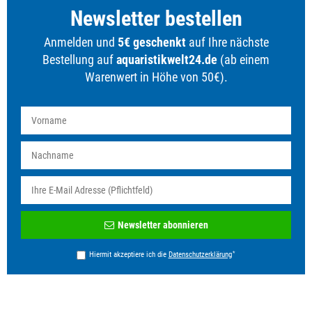
Newsletter bestellen
Anmelden und
5€ geschenkt
auf Ihre nächste
Bestellung auf
aquaristikwelt24.de
(ab einem
Warenwert in Höhe von 50€).
Newsletter
Newsletter abonnieren
Honig
*
Hiermit akzeptiere ich die
Daten­schutz­erklärung