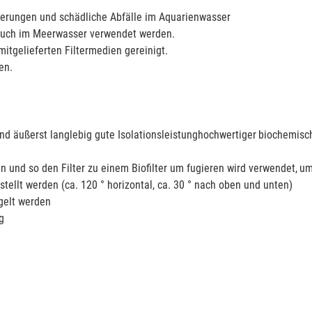
agerungen und schädliche Abfälle im Aquarienwasser
s auch im Meerwasser verwendet werden.
itgelieferten Filtermedien gereinigt.
en.
d äußerst langlebig gute Isolationsleistunghochwertiger
biochemisch
n und so den Filter zu einem Biofilter um fugieren wird verwendet,
um
tellt werden (ca. 120 ° horizontal, ca. 30 ° nach oben und unten)
gelt werden
g