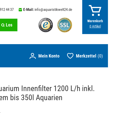
 912 44 37
E-Mail:
info@aquaristikwelt24.de
Warenkorb
Los
0
Artikel
Merkzettel
0
rium Innenfilter 1200 L/h inkl.
tem bis 350l Aquarien