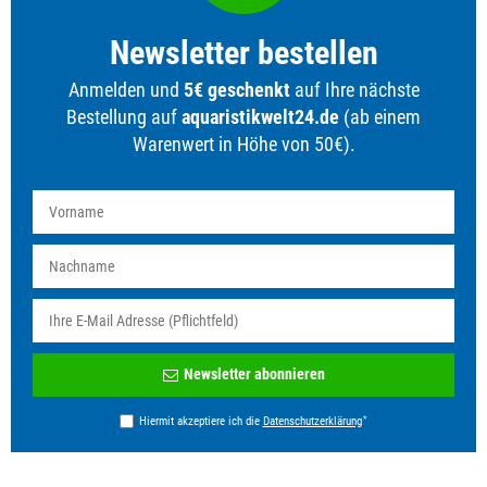
Newsletter bestellen
Anmelden und
5€ geschenkt
auf Ihre nächste
Bestellung auf
aquaristikwelt24.de
(ab einem
Warenwert in Höhe von 50€).
Newsletter
Newsletter abonnieren
Honig
*
Hiermit akzeptiere ich die
Daten­schutz­erklärung