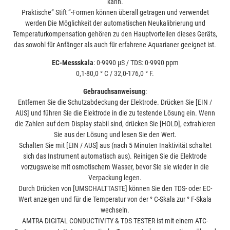
kann.
Praktische” Stift “-Formen können überall getragen und verwendet
werden Die Möglichkeit der automatischen Neukalibrierung und
Temperaturkompensation gehören zu den Hauptvorteilen dieses Geräts,
das sowohl für Anfänger als auch für erfahrene Aquarianer geeignet ist.
EC-Messskala
: 0-9990 µS / TDS: 0-9990 ppm
0,1-80,0 ° C / 32,0-176,0 ° F.
Gebrauchsanweisung
:
Entfernen Sie die Schutzabdeckung der Elektrode. Drücken Sie [EIN /
AUS] und führen Sie die Elektrode in die zu testende Lösung ein. Wenn
die Zahlen auf dem Display stabil sind, drücken Sie [HOLD], extrahieren
Sie aus der Lösung und lesen Sie den Wert.
Schalten Sie mit [EIN / AUS] aus (nach 5 Minuten Inaktivität schaltet
sich das Instrument automatisch aus). Reinigen Sie die Elektrode
vorzugsweise mit osmotischem Wasser, bevor Sie sie wieder in die
Verpackung legen.
Durch Drücken von [UMSCHALTTASTE] können Sie den TDS- oder EC-
Wert anzeigen und für die Temperatur von der ° C-Skala zur ° F-Skala
wechseln.
AMTRA DIGITAL CONDUCTIVITY & TDS TESTER ist mit einem ATC-