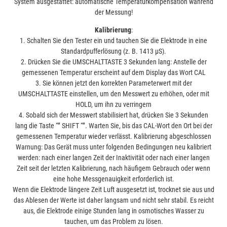
System ausgestattet: automatische Temperaturkompensation während
der Messung!
Kalibrierung
:
1. Schalten Sie den Tester ein und tauchen Sie die Elektrode in eine
Standardpufferlösung (z. B. 1413 µS).
2. Drücken Sie die UMSCHALTTASTE 3 Sekunden lang: Anstelle der
gemessenen Temperatur erscheint auf dem Display das Wort CAL
3. Sie können jetzt den korrekten Parameterwert mit der
UMSCHALTTASTE einstellen, um den Messwert zu erhöhen, oder mit
HOLD, um ihn zu verringern
4. Sobald sich der Messwert stabilisiert hat, drücken Sie 3 Sekunden
lang die Taste “” SHIFT “”. Warten Sie, bis das CAL-Wort den Ort bei der
gemessenen Temperatur wieder verlässt. Kalibrierung abgeschlossen
Warnung: Das Gerät muss unter folgenden Bedingungen neu kalibriert
werden: nach einer langen Zeit der Inaktivität oder nach einer langen
Zeit seit der letzten Kalibrierung, nach häufigem Gebrauch oder wenn
eine hohe Messgenauigkeit erforderlich ist.
Wenn die Elektrode längere Zeit Luft ausgesetzt ist, trocknet sie aus und
das Ablesen der Werte ist daher langsam und nicht sehr stabil. Es reicht
aus, die Elektrode einige Stunden lang in osmotisches Wasser zu
tauchen, um das Problem zu lösen.