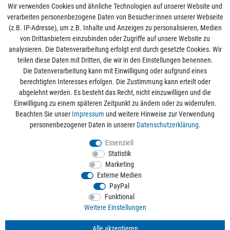
Wir verwenden Cookies und ähnliche Technologien auf unserer Website und
verarbeiten personenbezogene Daten von Besucher:innen unserer Webseite
(z.B. IP-Adresse), um z.B. Inhalte und Anzeigen zu personalisieren, Medien
von Drittanbietern einzubinden oder Zugriffe auf unsere Website zu
analysieren. Die Datenverarbeitung erfolgt erst durch gesetzte Cookies. Wir
Mein Konto
teilen diese Daten mit Dritten, die wir in den Einstellungen benennen.
Die Datenverarbeitung kann mit Einwilligung oder aufgrund eines
berechtigten Interesses erfolgen. Die Zustimmung kann erteilt oder
Informationen
abgelehnt werden. Es besteht das Recht, nicht einzuwilligen und die
Einwilligung zu einem späteren Zeitpunkt zu ändern oder zu widerrufen.
Beachten Sie unser
Impressum
und weitere Hinweise zur Verwendung
Rechtliche Angaben
personenbezogener Daten in unserer
Daten­schutz­erklärung
.
Essenziell
Statistik
Alle Preise sind inkl. der gesetzlichen Mehrwertsteuer und zzgl.
Versandkosten
/
Marketing
Kostenloser Versand ab 50€ Bestellwert nur innerhalb Deutschlands.
Externe Medien
© 2026 aquaristikwelt24. Alle Rechte vorbehalten. Powered by
createyourtemplate
PayPal
Funktional
Weitere Einstellungen
Kontakt
Alle akzeptieren