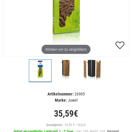
Klicken um zu vergrößern
Artikelnummer:
26905
Marke:
Juwel
35,59€
Grundpreis:
: 35,59 € / Stück
Sofort versandfertig, Lieferzeit 1 - 2 Tage
/ inkl. 19% MwSt. zzgl.
Versand