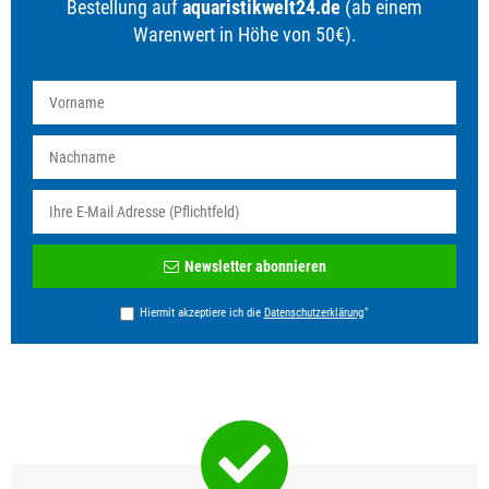
Bestellung auf
aquaristikwelt24.de
(ab einem
Warenwert in Höhe von 50€).
Newsletter
Newsletter abonnieren
Honig
*
Hiermit akzeptiere ich die
Daten­schutz­erklärung