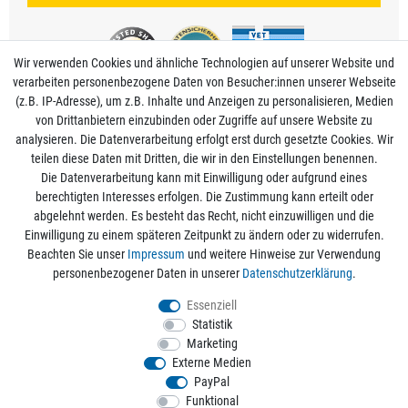
Wir verwenden Cookies und ähnliche Technologien auf unserer Website und
verarbeiten personenbezogene Daten von Besucher:innen unserer Webseite
(z.B. IP-Adresse), um z.B. Inhalte und Anzeigen zu personalisieren, Medien
von Drittanbietern einzubinden oder Zugriffe auf unsere Website zu
analysieren. Die Datenverarbeitung erfolgt erst durch gesetzte Cookies. Wir
Mein Konto
teilen diese Daten mit Dritten, die wir in den Einstellungen benennen.
Die Datenverarbeitung kann mit Einwilligung oder aufgrund eines
berechtigten Interesses erfolgen. Die Zustimmung kann erteilt oder
Informationen
abgelehnt werden. Es besteht das Recht, nicht einzuwilligen und die
Einwilligung zu einem späteren Zeitpunkt zu ändern oder zu widerrufen.
Beachten Sie unser
Impressum
und weitere Hinweise zur Verwendung
Rechtliche Angaben
personenbezogener Daten in unserer
Daten­schutz­erklärung
.
Essenziell
Statistik
Alle Preise sind inkl. der gesetzlichen Mehrwertsteuer und zzgl.
Versandkosten
/
Marketing
Kostenloser Versand ab 50€ Bestellwert nur innerhalb Deutschlands.
Externe Medien
© 2026 aquaristikwelt24. Alle Rechte vorbehalten. Powered by
createyourtemplate
PayPal
Funktional