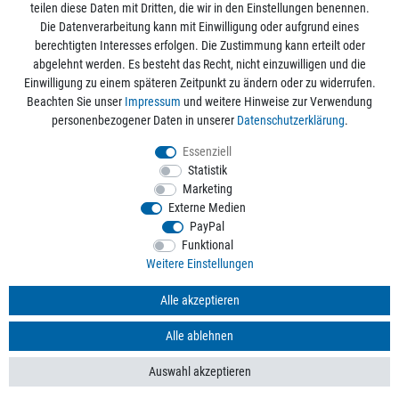
Mein Konto
teilen diese Daten mit Dritten, die wir in den Einstellungen benennen.
Die Datenverarbeitung kann mit Einwilligung oder aufgrund eines
berechtigten Interesses erfolgen. Die Zustimmung kann erteilt oder
Informationen
abgelehnt werden. Es besteht das Recht, nicht einzuwilligen und die
Einwilligung zu einem späteren Zeitpunkt zu ändern oder zu widerrufen.
Beachten Sie unser
Impressum
und weitere Hinweise zur Verwendung
Rechtliche Angaben
personenbezogener Daten in unserer
Daten­schutz­erklärung
.
Essenziell
Statistik
Alle Preise sind inkl. der gesetzlichen Mehrwertsteuer und zzgl.
Versandkosten
/
Marketing
Kostenloser Versand ab 50€ Bestellwert nur innerhalb Deutschlands.
Externe Medien
© 2026 aquaristikwelt24. Alle Rechte vorbehalten. Powered by
createyourtemplate
PayPal
Funktional
Weitere Einstellungen
Kontakt
Alle akzeptieren
Alle ablehnen
*
Mit Ihrer Anmeldung willigen Sie der Verarbeitung der Daten zum Zweck des
Versands von Werbe-E-Mails ein. Weitere Informationen finden Sie in unseren
Auswahl akzeptieren
Datenschutzbestimmungen