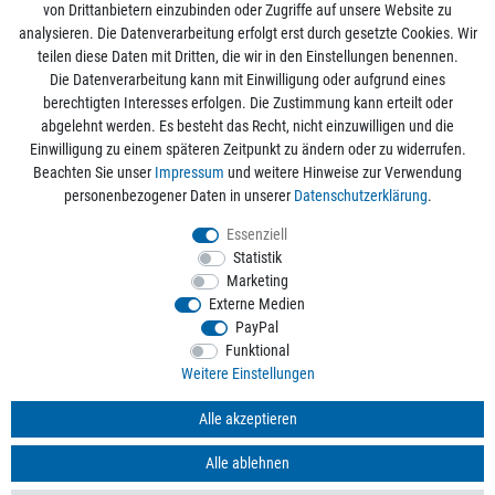
von Drittanbietern einzubinden oder Zugriffe auf unsere Website zu
analysieren. Die Datenverarbeitung erfolgt erst durch gesetzte Cookies. Wir
Mein Konto
teilen diese Daten mit Dritten, die wir in den Einstellungen benennen.
Die Datenverarbeitung kann mit Einwilligung oder aufgrund eines
berechtigten Interesses erfolgen. Die Zustimmung kann erteilt oder
Informationen
abgelehnt werden. Es besteht das Recht, nicht einzuwilligen und die
Einwilligung zu einem späteren Zeitpunkt zu ändern oder zu widerrufen.
Beachten Sie unser
Impressum
und weitere Hinweise zur Verwendung
Rechtliche Angaben
personenbezogener Daten in unserer
Daten­schutz­erklärung
.
Essenziell
Statistik
Alle Preise sind inkl. der gesetzlichen Mehrwertsteuer und zzgl.
Versandkosten
/
Marketing
Kostenloser Versand ab 50€ Bestellwert nur innerhalb Deutschlands.
Externe Medien
© 2026 aquaristikwelt24. Alle Rechte vorbehalten. Powered by
createyourtemplate
PayPal
Funktional
Weitere Einstellungen
Kontakt
Alle akzeptieren
Alle ablehnen
*
Mit Ihrer Anmeldung willigen Sie der Verarbeitung der Daten zum Zweck des