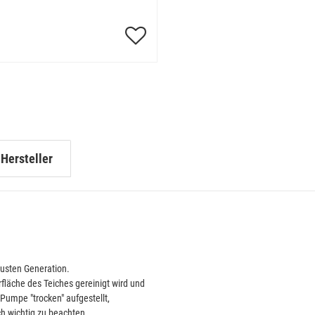
Hersteller
eusten Generation.
läche des Teiches gereinigt wird und
 Pumpe "trocken" aufgestellt,
ch wichtig zu beachten,