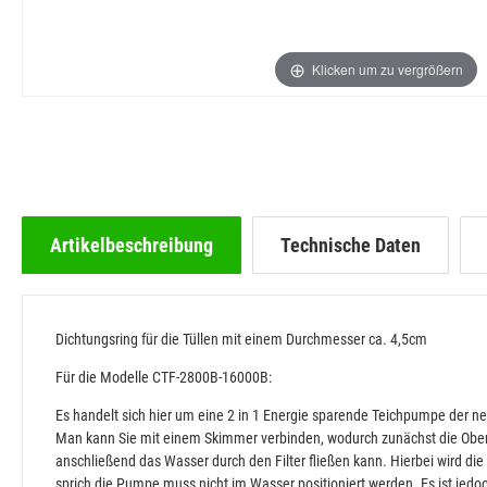
Klicken um zu vergrößern
Artikelbeschreibung
Technische Daten
Dichtungsring für die Tüllen mit einem Durchmesser ca. 4,5cm
Für die Modelle CTF-2800B-16000B:
Es handelt sich hier um eine 2 in 1 Energie sparende Teichpumpe der n
Man kann Sie mit einem Skimmer verbinden, wodurch zunächst die Oberf
anschließend das Wasser durch den Filter fließen kann. Hierbei wird die
sprich die Pumpe muss nicht im Wasser positioniert werden. Es ist jedo