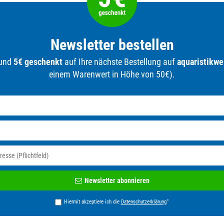
Newsletter bestellen
 und
5€ geschenkt
auf Ihre nächste Bestellung auf
aquaristikwe
einem Warenwert in Höhe von 50€).
Newsletter
Newsletter abonnieren
Honig
*
Hiermit akzeptiere ich die
Daten­schutz­erklärung