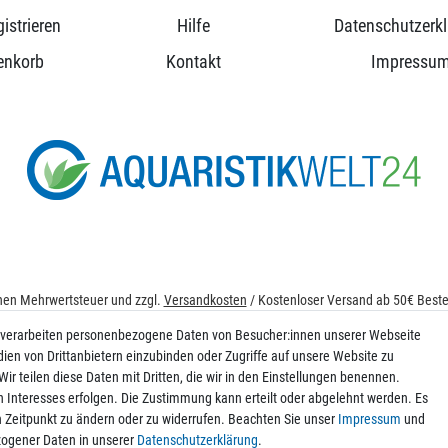
istrieren
Hilfe
Datenschutzerk
enkorb
Kontakt
Impressu
ichen Mehrwertsteuer und zzgl.
Versandkosten
/ Kostenloser Versand ab 50€ Bestel
© 2026 aquaristikwelt24. Alle Rechte vorbehalten. Powered by
createyourtemplat
 verarbeiten personenbezogene Daten von Besucher:innen unserer Webseite
dien von Drittanbietern einzubinden oder Zugriffe auf unsere Website zu
ir teilen diese Daten mit Dritten, die wir in den Einstellungen benennen.
n Interesses erfolgen. Die Zustimmung kann erteilt oder abgelehnt werden. Es
Kontakt
en Zeitpunkt zu ändern oder zu widerrufen. Beachten Sie unser
Impressum
und
ogener Daten in unserer
Daten­schutz­erklärung
.