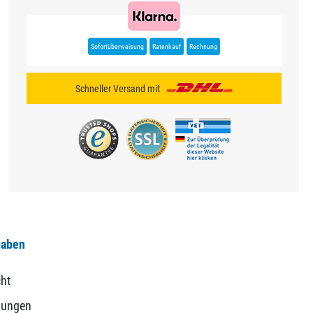
Sofortüberweisung
Ratenkauf
Rechnung
Schneller Versand mit
gaben
ht
gungen