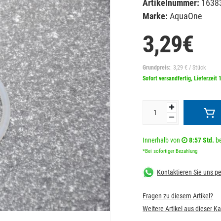
Artikelnummer:
1638
Marke:
AquaOne
3,29€
Grundpreis:
: 3,29 € / Stück
Sofort versandfertig, Lieferzeit 
Innerhalb von
8:57 Std.
be
*Bei sofortiger Bezahlung
Kontaktieren Sie uns 
Fragen zu diesem Artikel?
Weitere Artikel aus dieser K