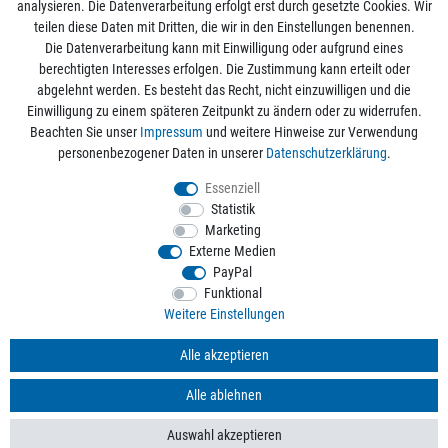
analysieren. Die Datenverarbeitung erfolgt erst durch gesetzte Cookies. Wir
Mein Konto
teilen diese Daten mit Dritten, die wir in den Einstellungen benennen.
Die Datenverarbeitung kann mit Einwilligung oder aufgrund eines
berechtigten Interesses erfolgen. Die Zustimmung kann erteilt oder
Informationen
abgelehnt werden. Es besteht das Recht, nicht einzuwilligen und die
Einwilligung zu einem späteren Zeitpunkt zu ändern oder zu widerrufen.
Beachten Sie unser
Impressum
und weitere Hinweise zur Verwendung
Rechtliche Angaben
personenbezogener Daten in unserer
Daten­schutz­erklärung
.
Essenziell
Statistik
Alle Preise sind inkl. der gesetzlichen Mehrwertsteuer und zzgl.
Versandkosten
/
Marketing
Kostenloser Versand ab 50€ Bestellwert nur innerhalb Deutschlands.
Externe Medien
© 2026 aquaristikwelt24. Alle Rechte vorbehalten. Powered by
createyourtemplate
PayPal
Funktional
Weitere Einstellungen
Kontakt
Alle akzeptieren
Alle ablehnen
*
Mit Ihrer Anmeldung willigen Sie der Verarbeitung der Daten zum Zweck des
Versands von Werbe-E-Mails ein. Weitere Informationen finden Sie in unseren
Auswahl akzeptieren