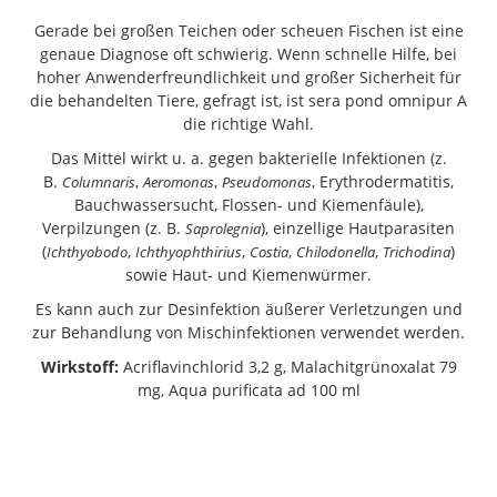
Gerade bei großen Teichen oder scheuen Fischen ist eine
genaue Diagnose oft schwierig. Wenn schnelle Hilfe, bei
hoher Anwenderfreundlichkeit und großer Sicherheit für
die behandelten Tiere, gefragt ist, ist sera pond omnipur A
die richtige Wahl.
Das Mittel wirkt u. a. gegen bakterielle Infektionen (z.
B.
,
,
, Erythrodermatitis,
Columnaris
Aeromonas
Pseudomonas
Bauchwassersucht, Flossen- und Kiemenfäule),
Verpilzungen (z. B.
), einzellige Hautparasiten
Saprolegnia
(
,
,
,
,
)
Ichthyobodo
Ichthyophthirius
Costia
Chilodonella
Trichodina
sowie Haut- und Kiemenwürmer.
Es kann auch zur Desinfektion äußerer Verletzungen und
zur Behandlung von Mischinfektionen verwendet werden.
Wirkstoff:
Acriflavinchlorid 3,2 g, Malachitgrünoxalat 79
mg, Aqua purificata ad 100 ml