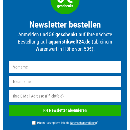
Newsletter bestellen
Anmelden und
5€ geschenkt
auf Ihre nächste
Bestellung auf
aquaristikwelt24.de
(ab einem
Warenwert in Höhe von 50€).
Newsletter
Newsletter abonnieren
Honig
*
Hiermit akzeptiere ich die
Daten­schutz­erklärung