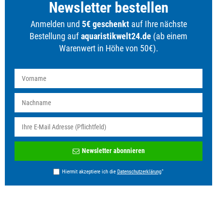
Newsletter bestellen
Anmelden und
5€ geschenkt
auf Ihre nächste
Bestellung auf
aquaristikwelt24.de
(ab einem
Warenwert in Höhe von 50€).
Newsletter
Newsletter abonnieren
Honig
*
Hiermit akzeptiere ich die
Daten­schutz­erklärung