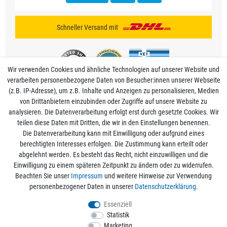
Schneller Versand mit
Wir verwenden Cookies und ähnliche Technologien auf unserer Website und
verarbeiten personenbezogene Daten von Besucher:innen unserer Webseite
(z.B. IP-Adresse), um z.B. Inhalte und Anzeigen zu personalisieren, Medien
von Drittanbietern einzubinden oder Zugriffe auf unsere Website zu
analysieren. Die Datenverarbeitung erfolgt erst durch gesetzte Cookies. Wir
Mein Konto
teilen diese Daten mit Dritten, die wir in den Einstellungen benennen.
Die Datenverarbeitung kann mit Einwilligung oder aufgrund eines
berechtigten Interesses erfolgen. Die Zustimmung kann erteilt oder
Informationen
abgelehnt werden. Es besteht das Recht, nicht einzuwilligen und die
Einwilligung zu einem späteren Zeitpunkt zu ändern oder zu widerrufen.
Beachten Sie unser
Impressum
und weitere Hinweise zur Verwendung
Rechtliche Angaben
personenbezogener Daten in unserer
Daten­schutz­erklärung
.
Essenziell
Statistik
Alle Preise sind inkl. der gesetzlichen Mehrwertsteuer und zzgl.
Versandkosten
/
Marketing