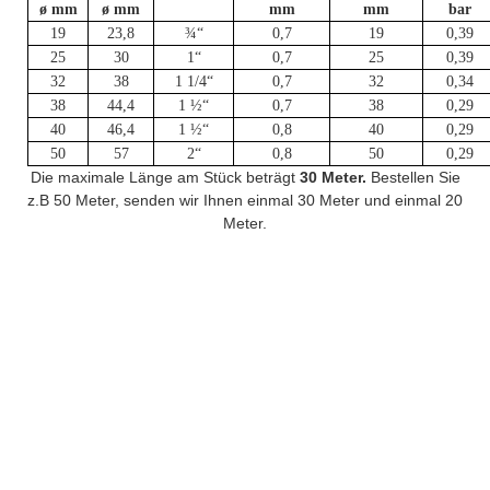
ø mm
ø mm
mm
mm
bar
19
23,8
¾“
0,7
19
0,39
25
30
1“
0,7
25
0,39
32
38
1 1/4“
0,7
32
0,34
38
44,4
1 ½“
0,7
38
0,29
40
46,4
1 ½“
0,8
40
0,29
50
57
2“
0,8
50
0,29
Die maximale Länge am Stück beträgt
30 Meter.
Bestellen Sie
z.B 50 Meter, senden wir Ihnen einmal 30 Meter und einmal 20
Meter.