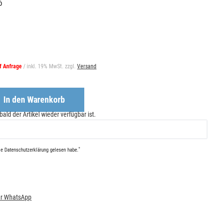
6
uf Anfrage
/ inkl. 19% MwSt. zzgl.
Versand
In den Warenkorb
bald der Artikel wieder verfügbar ist.
*
die
Daten­schutz­erklärung
gelesen habe.
per WhatsApp