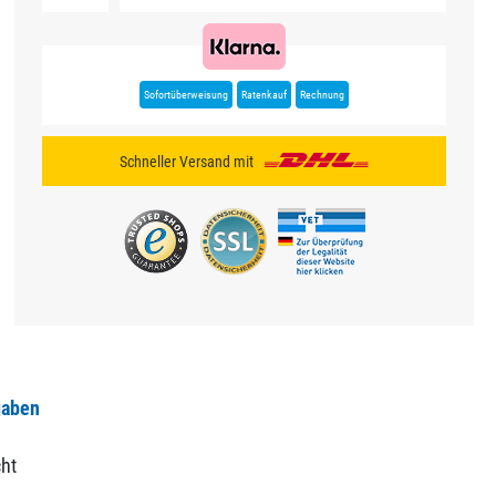
Sofortüberweisung
Ratenkauf
Rechnung
Schneller Versand mit
gaben
ht