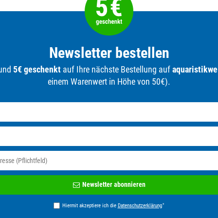
Newsletter bestellen
 und
5€ geschenkt
auf Ihre nächste Bestellung auf
aquaristikwe
einem Warenwert in Höhe von 50€).
Newsletter
Newsletter abonnieren
Honig
*
Hiermit akzeptiere ich die
Daten­schutz­erklärung