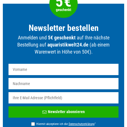
Newsletter bestellen
Anmelden und
5€ geschenkt
auf Ihre nächste
Bestellung auf
aquaristikwelt24.de
(ab einem
Warenwert in Höhe von 50€).
Newsletter
Newsletter abonnieren
Honig
*
Hiermit akzeptiere ich die
Daten­schutz­erklärung