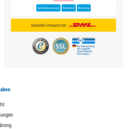
Sofortüberweisung
Ratenkauf
Rechnung
Schneller Versand mit
gaben
ht
gungen
lärung