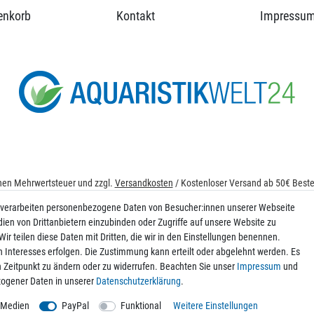
enkorb
Kontakt
Impressu
ichen Mehrwertsteuer und zzgl.
Versandkosten
/ Kostenloser Versand ab 50€ Bestel
© 2026 aquaristikwelt24. Alle Rechte vorbehalten. Powered by
createyourtemplat
 verarbeiten personenbezogene Daten von Besucher:innen unserer Webseite
dien von Drittanbietern einzubinden oder Zugriffe auf unsere Website zu
ir teilen diese Daten mit Dritten, die wir in den Einstellungen benennen.
n Interesses erfolgen. Die Zustimmung kann erteilt oder abgelehnt werden. Es
Kontakt
en Zeitpunkt zu ändern oder zu widerrufen. Beachten Sie unser
Impressum
und
ogener Daten in unserer
Daten­schutz­erklärung
.
 Medien
PayPal
Funktional
Weitere Einstellungen
g der Daten zum Zweck des Versands von Werbe-E-Mails ein. Weitere Informatione