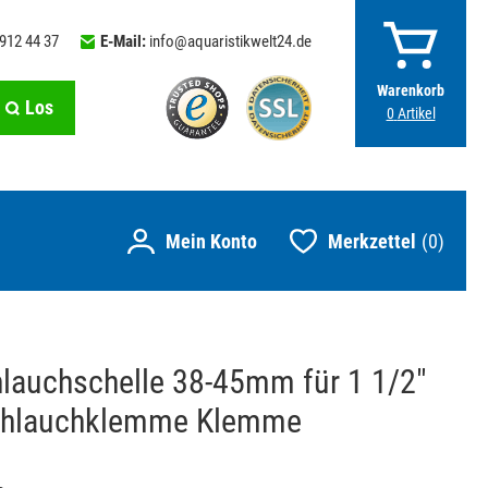
 912 44 37
E-Mail:
info@aquaristikwelt24.de
Warenkorb
Los
0
Artikel
Merkzettel
0
hlauchschelle 38-45mm für 1 1/2"
chlauchklemme Klemme