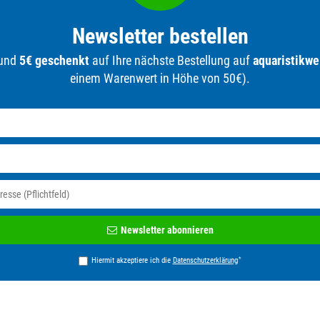
Newsletter bestellen
 und
5€ geschenkt
auf Ihre nächste Bestellung auf
aquaristikwe
einem Warenwert in Höhe von 50€).
Newsletter
Newsletter abonnieren
Honig
*
Hiermit akzeptiere ich die
Daten­schutz­erklärung