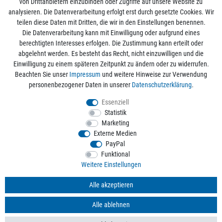
von Drittanbietern einzubinden oder Zugriffe auf unsere Website zu
analysieren. Die Datenverarbeitung erfolgt erst durch gesetzte Cookies. Wir
Mein Konto
teilen diese Daten mit Dritten, die wir in den Einstellungen benennen.
Die Datenverarbeitung kann mit Einwilligung oder aufgrund eines
berechtigten Interesses erfolgen. Die Zustimmung kann erteilt oder
Informationen
abgelehnt werden. Es besteht das Recht, nicht einzuwilligen und die
Einwilligung zu einem späteren Zeitpunkt zu ändern oder zu widerrufen.
Beachten Sie unser
Impressum
und weitere Hinweise zur Verwendung
Rechtliche Angaben
personenbezogener Daten in unserer
Daten­schutz­erklärung
.
Essenziell
Statistik
Alle Preise sind inkl. der gesetzlichen Mehrwertsteuer und zzgl.
Versandkosten
/
Marketing
Kostenloser Versand ab 50€ Bestellwert nur innerhalb Deutschlands.
Externe Medien
© 2026 aquaristikwelt24. Alle Rechte vorbehalten. Powered by
createyourtemplate
PayPal
Funktional
Weitere Einstellungen
Kontakt
Alle akzeptieren
Alle ablehnen
*
Mit Ihrer Anmeldung willigen Sie der Verarbeitung der Daten zum Zweck des