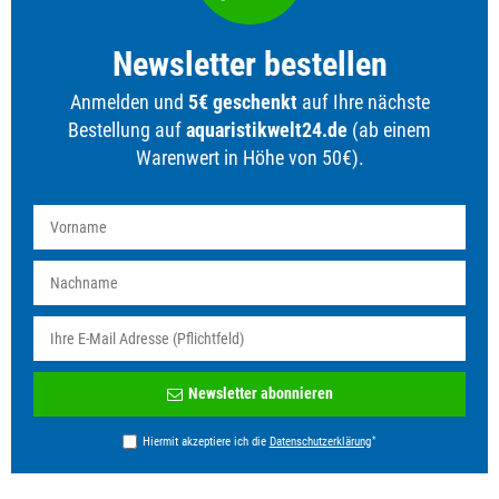
Newsletter bestellen
Anmelden und
5€ geschenkt
auf Ihre nächste
Bestellung auf
aquaristikwelt24.de
(ab einem
Warenwert in Höhe von 50€).
Newsletter
Newsletter abonnieren
Honig
*
Hiermit akzeptiere ich die
Daten­schutz­erklärung