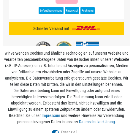
Sofortüberweisung
Ratenkauf
Rechnung
Schneller Versand mit
Wir verwenden Cookies und ähnliche Technologien auf unserer Website und
verarbeiten personenbezogene Daten von Besucher:innen unserer Webseite
(z.B. IP-Adresse), um z.B. Inhalte und Anzeigen zu personalisieren, Medien
von Drittanbietern einzubinden oder Zugriffe auf unsere Website zu
analysieren. Die Datenverarbeitung erfolgt erst durch gesetzte Cookies. Wir
Mein Konto
teilen diese Daten mit Dritten, die wir in den Einstellungen benennen.
Die Datenverarbeitung kann mit Einwilligung oder aufgrund eines
berechtigten Interesses erfolgen. Die Zustimmung kann erteilt oder
Informationen
abgelehnt werden. Es besteht das Recht, nicht einzuwilligen und die
Einwilligung zu einem späteren Zeitpunkt zu ändern oder zu widerrufen.
Beachten Sie unser
Impressum
und weitere Hinweise zur Verwendung
Rechtliche Angaben
personenbezogener Daten in unserer
Daten­schutz­erklärung
.
Essenziell