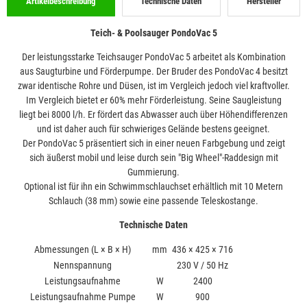
Artikelbeschreibung
Technische Daten
Hersteller
Teich- & Poolsauger PondoVac 5
Der leistungsstarke Teichsauger PondoVac 5 arbeitet als Kombination
aus Saugturbine und Förderpumpe. Der Bruder des PondoVac 4 besitzt
zwar identische Rohre und Düsen, ist im Vergleich jedoch viel kraftvoller.
Im Vergleich bietet er 60% mehr Förderleistung. Seine Saugleistung
liegt bei 8000 l/h. Er fördert das Abwasser auch über Höhendifferenzen
und ist daher auch für schwieriges Gelände bestens geeignet.
Der PondoVac 5 präsentiert sich in einer neuen Farbgebung und zeigt
sich äußerst mobil und leise durch sein "Big Wheel"-Raddesign mit
Gummierung.
Optional ist für ihn ein Schwimmschlauchset erhältlich mit 10 Metern
Schlauch (38 mm) sowie eine passende Teleskostange.
Technische Daten
Abmessungen (L × B × H)
mm
436 × 425 × 716
Nennspannung
230 V / 50 Hz
Leistungsaufnahme
W
2400
Leistungsaufnahme Pumpe
W
900