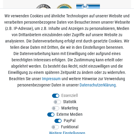
Wir verwenden Cookies und ähnliche Technologien auf unserer Website und
verarbeiten personenbezogene Daten von Besucher:innen unserer Webseite
(z.B. IP-Adresse), um z.B. Inhalte und Anzeigen zu personalisieren, Medien
von Drittanbietern einzubinden oder Zugriffe auf unsere Website zu
analysieren. Die Datenverarbeitung erfolgt erst durch gesetzte Cookies. Wir
Mein Konto
teilen diese Daten mit Dritten, die wir in den Einstellungen benennen.
Die Datenverarbeitung kann mit Einwilligung oder aufgrund eines
berechtigten Interesses erfolgen. Die Zustimmung kann erteilt oder
Informationen
abgelehnt werden. Es besteht das Recht, nicht einzuwilligen und die
Einwilligung zu einem späteren Zeitpunkt zu ändern oder zu widerrufen.
Beachten Sie unser
Impressum
und weitere Hinweise zur Verwendung
Rechtliche Angaben
personenbezogener Daten in unserer
Daten­schutz­erklärung
.
Essenziell
Statistik
Alle Preise sind inkl. der gesetzlichen Mehrwertsteuer und zzgl.
Versandkosten
/
Marketing
Kostenloser Versand ab 50€ Bestellwert nur innerhalb Deutschlands.
Externe Medien
© 2026 aquaristikwelt24. Alle Rechte vorbehalten. Powered by
createyourtemplate
PayPal
Funktional
Weitere Einstellungen