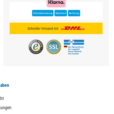
Sofortüberweisung
Ratenkauf
Rechnung
Schneller Versand mit
gaben
ht
gungen