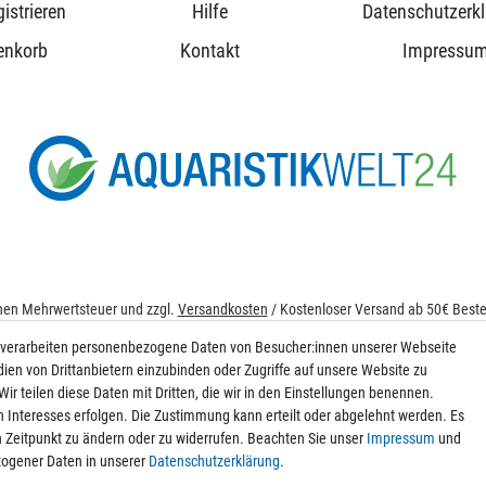
istrieren
Hilfe
Datenschutzerk
enkorb
Kontakt
Impressu
ichen Mehrwertsteuer und zzgl.
Versandkosten
/ Kostenloser Versand ab 50€ Bestel
© 2026 aquaristikwelt24. Alle Rechte vorbehalten. Powered by
createyourtemplat
 verarbeiten personenbezogene Daten von Besucher:innen unserer Webseite
dien von Drittanbietern einzubinden oder Zugriffe auf unsere Website zu
ir teilen diese Daten mit Dritten, die wir in den Einstellungen benennen.
n Interesses erfolgen. Die Zustimmung kann erteilt oder abgelehnt werden. Es
Kontakt
en Zeitpunkt zu ändern oder zu widerrufen. Beachten Sie unser
Impressum
und
ogener Daten in unserer
Daten­schutz­erklärung
.