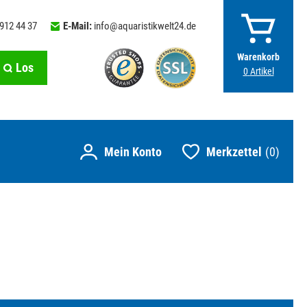
 912 44 37
E-Mail:
info@aquaristikwelt24.de
Warenkorb
Los
0
Artikel
Merkzettel
0