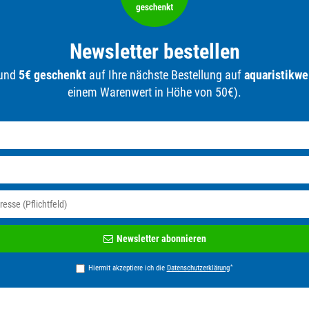
Newsletter bestellen
 und
5€ geschenkt
auf Ihre nächste Bestellung auf
aquaristikwe
einem Warenwert in Höhe von 50€).
Newsletter
Newsletter abonnieren
Honig
*
Hiermit akzeptiere ich die
Daten­schutz­erklärung