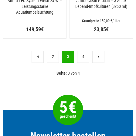
Amtra LED System Fresh 24 W –
Amtra Clean Procult – 3 Stück
Leistungsstarke
Lebend-Impfkulturen (3x50 ml)
Aquariumbeleuchtung
 159,00 €/Liter
149,59€
23,85€
2
3
4
Seite:
3 von 4
Newsletter bestellen