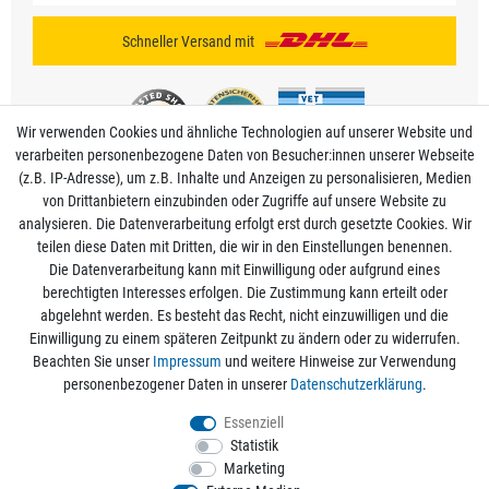
Schneller Versand mit
Wir verwenden Cookies und ähnliche Technologien auf unserer Website und
verarbeiten personenbezogene Daten von Besucher:innen unserer Webseite
(z.B. IP-Adresse), um z.B. Inhalte und Anzeigen zu personalisieren, Medien
von Drittanbietern einzubinden oder Zugriffe auf unsere Website zu
analysieren. Die Datenverarbeitung erfolgt erst durch gesetzte Cookies. Wir
Mein Konto
teilen diese Daten mit Dritten, die wir in den Einstellungen benennen.
Die Datenverarbeitung kann mit Einwilligung oder aufgrund eines
berechtigten Interesses erfolgen. Die Zustimmung kann erteilt oder
Informationen
abgelehnt werden. Es besteht das Recht, nicht einzuwilligen und die
Einwilligung zu einem späteren Zeitpunkt zu ändern oder zu widerrufen.
Beachten Sie unser
Impressum
und weitere Hinweise zur Verwendung
Rechtliche Angaben
personenbezogener Daten in unserer
Daten­schutz­erklärung
.
Essenziell
Statistik
Alle Preise sind inkl. der gesetzlichen Mehrwertsteuer und zzgl.
Versandkosten
/
Marketing
Kostenloser Versand ab 50€ Bestellwert nur innerhalb Deutschlands.