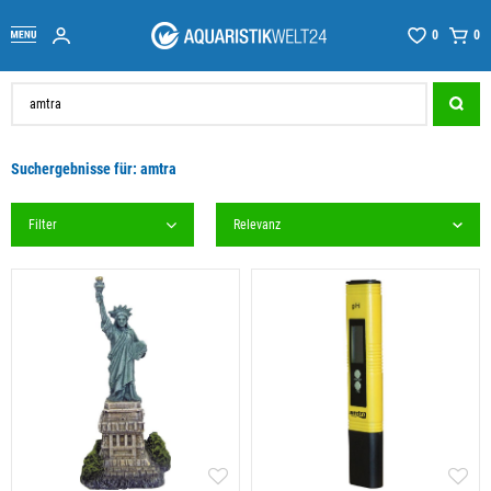
0
0
Suchergebnisse für: amtra
Filter