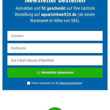
Anmelden und
5€ geschenkt
auf Ihre nächste
Bestellung auf
aquaristikwelt24.de
(ab einem
Warenwert in Höhe von 50€).
Newsletter
Newsletter abonnieren
Honig
*
Hiermit akzeptiere ich die
Daten­schutz­erklärung