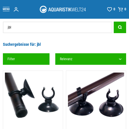
0
0
Suchergebnisse für: jbl
Filter