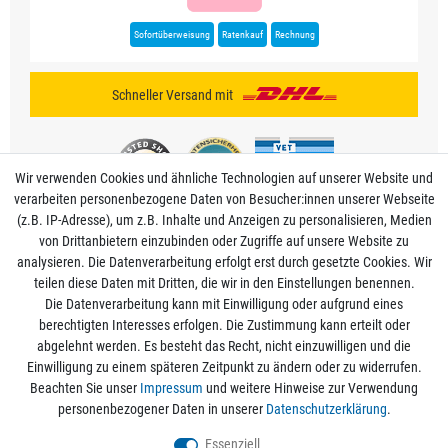
Sofortüberweisung
Ratenkauf
Rechnung
Schneller Versand mit
Wir verwenden Cookies und ähnliche Technologien auf unserer Website und
verarbeiten personenbezogene Daten von Besucher:innen unserer Webseite
(z.B. IP-Adresse), um z.B. Inhalte und Anzeigen zu personalisieren, Medien
von Drittanbietern einzubinden oder Zugriffe auf unsere Website zu
analysieren. Die Datenverarbeitung erfolgt erst durch gesetzte Cookies. Wir
Mein Konto
teilen diese Daten mit Dritten, die wir in den Einstellungen benennen.
Die Datenverarbeitung kann mit Einwilligung oder aufgrund eines
berechtigten Interesses erfolgen. Die Zustimmung kann erteilt oder
Informationen
abgelehnt werden. Es besteht das Recht, nicht einzuwilligen und die
Einwilligung zu einem späteren Zeitpunkt zu ändern oder zu widerrufen.
Beachten Sie unser
Impressum
und weitere Hinweise zur Verwendung
Rechtliche Angaben
personenbezogener Daten in unserer
Daten­schutz­erklärung
.
Essenziell