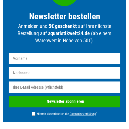
Newsletter bestellen
Anmelden und
5€ geschenkt
auf Ihre nächste
Bestellung auf
aquaristikwelt24.de
(ab einem
Warenwert in Höhe von 50€).
Newsletter
Newsletter abonnieren
Honig
*
Hiermit akzeptiere ich die
Daten­schutz­erklärung