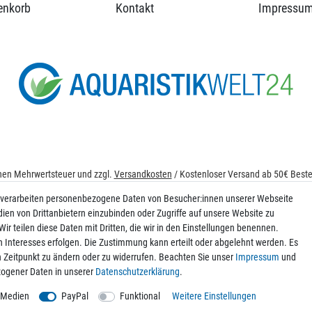
enkorb
Kontakt
Impressu
ichen Mehrwertsteuer und zzgl.
Versandkosten
/ Kostenloser Versand ab 50€ Bestel
© 2026 aquaristikwelt24. Alle Rechte vorbehalten. Powered by
createyourtemplat
 verarbeiten personenbezogene Daten von Besucher:innen unserer Webseite
dien von Drittanbietern einzubinden oder Zugriffe auf unsere Website zu
ir teilen diese Daten mit Dritten, die wir in den Einstellungen benennen.
n Interesses erfolgen. Die Zustimmung kann erteilt oder abgelehnt werden. Es
Kontakt
en Zeitpunkt zu ändern oder zu widerrufen. Beachten Sie unser
Impressum
und
ogener Daten in unserer
Daten­schutz­erklärung
.
 Medien
PayPal
Funktional
Weitere Einstellungen
g der Daten zum Zweck des Versands von Werbe-E-Mails ein. Weitere Informatione