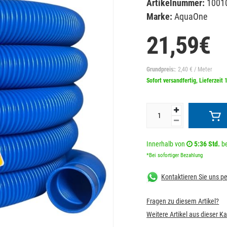
Artikelnummer:
1001
Marke:
AquaOne
21,59€
Grundpreis:
: 2,40 € / Meter
Sofort versandfertig, Lieferzeit 
Innerhalb von
5:36 Std.
be
*Bei sofortiger Bezahlung
Kontaktieren Sie uns 
Fragen zu diesem Artikel?
Weitere Artikel aus dieser K