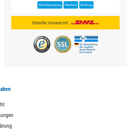
Sofortüberweisung
Ratenkauf
Rechnung
Schneller Versand mit
gaben
ht
gungen
lärung