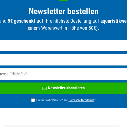
Newsletter bestellen
 und
5€ geschenkt
auf Ihre nächste Bestellung auf
aquaristikwe
einem Warenwert in Höhe von 50€).
Newsletter
Newsletter abonnieren
Honig
*
Hiermit akzeptiere ich die
Daten­schutz­erklärung