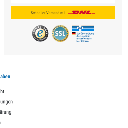
Schneller Versand mit
gaben
ht
gungen
lärung
m