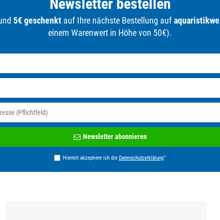
Newsletter bestellen
 und
5€ geschenkt
auf Ihre nächste Bestellung auf
aquaristikwe
einem Warenwert in Höhe von 50€).
Newsletter
Newsletter abonnieren
Honig
*
Hiermit akzeptiere ich die
Daten­schutz­erklärung