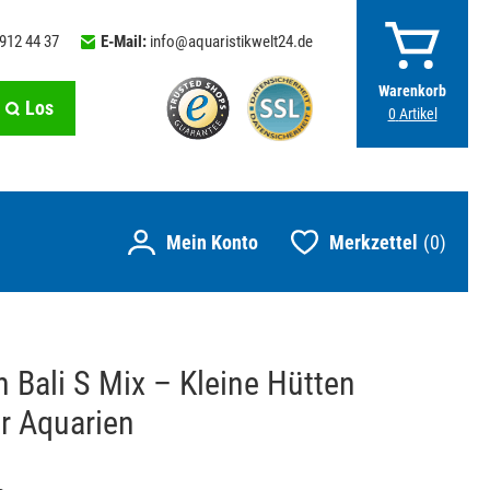
 912 44 37
E-Mail:
info@aquaristikwelt24.de
Warenkorb
Los
0
Artikel
Merkzettel
0
 Bali S Mix – Kleine Hütten
ür Aquarien