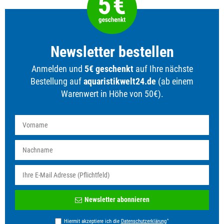
Newsletter bestellen
Anmelden und
5€ geschenkt
auf Ihre nächste
Bestellung auf
aquaristikwelt24.de
(ab einem
Warenwert in Höhe von 50€).
Newsletter
Newsletter abonnieren
Honig
*
Hiermit akzeptiere ich die
Daten­schutz­erklärung