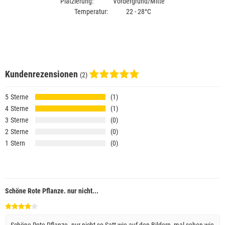
Platzierung: Vordergrund/Mitte
Temperatur: 22 - 28°C
Kundenrezensionen
(2)
5
1
4
1
3
0
2
0
1
0
Schöne Rote Pflanze. nur nicht...
Schöne Rote Pflanze. nur nicht so Satt wie auf den Bildern, mal sehen wie