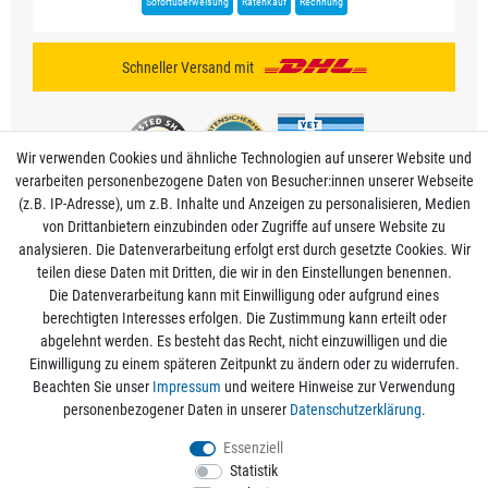
Sofortüberweisung
Ratenkauf
Rechnung
Schneller Versand mit
Wir verwenden Cookies und ähnliche Technologien auf unserer Website und
verarbeiten personenbezogene Daten von Besucher:innen unserer Webseite
(z.B. IP-Adresse), um z.B. Inhalte und Anzeigen zu personalisieren, Medien
von Drittanbietern einzubinden oder Zugriffe auf unsere Website zu
analysieren. Die Datenverarbeitung erfolgt erst durch gesetzte Cookies. Wir
Mein Konto
teilen diese Daten mit Dritten, die wir in den Einstellungen benennen.
Die Datenverarbeitung kann mit Einwilligung oder aufgrund eines
berechtigten Interesses erfolgen. Die Zustimmung kann erteilt oder
Informationen
abgelehnt werden. Es besteht das Recht, nicht einzuwilligen und die
Einwilligung zu einem späteren Zeitpunkt zu ändern oder zu widerrufen.
Beachten Sie unser
Impressum
und weitere Hinweise zur Verwendung
Rechtliche Angaben
personenbezogener Daten in unserer
Daten­schutz­erklärung
.
Essenziell
Statistik
Alle Preise sind inkl. der gesetzlichen Mehrwertsteuer und zzgl.
Versandkosten
/