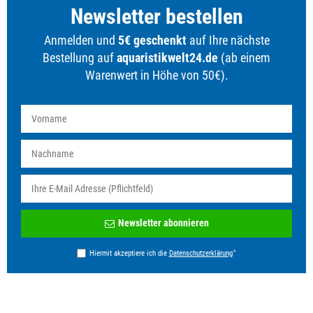
Newsletter bestellen
Anmelden und
5€ geschenkt
auf Ihre nächste
Bestellung auf
aquaristikwelt24.de
(ab einem
Warenwert in Höhe von 50€).
Newsletter
Newsletter abonnieren
Honig
*
Hiermit akzeptiere ich die
Daten­schutz­erklärung