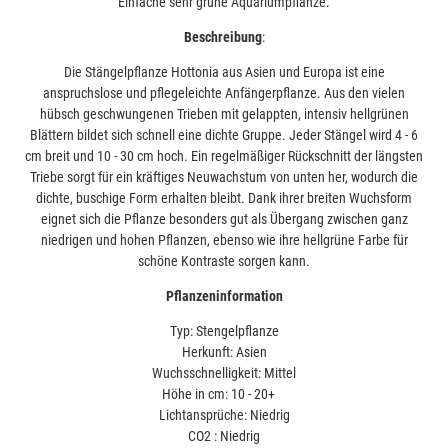
Einfache sehr grüne Aquariumpflanze.
Beschreibung
:
Die Stängelpflanze Hottonia aus Asien und Europa ist eine
anspruchslose und pflegeleichte Anfängerpflanze. Aus den vielen
hübsch geschwungenen Trieben mit gelappten, intensiv hellgrünen
Blättern bildet sich schnell eine dichte Gruppe. Jeder Stängel wird 4 - 6
cm breit und 10 - 30 cm hoch. Ein regelmäßiger Rückschnitt der längsten
Triebe sorgt für ein kräftiges Neuwachstum von unten her, wodurch die
dichte, buschige Form erhalten bleibt. Dank ihrer breiten Wuchsform
eignet sich die Pflanze besonders gut als Übergang zwischen ganz
niedrigen und hohen Pflanzen, ebenso wie ihre hellgrüne Farbe für
schöne Kontraste sorgen kann.
Pflanzeninformation
Typ: Stengelpflanze
Herkunft: Asien
Wuchsschnelligkeit: Mittel
Höhe in cm: 10 - 20+
Lichtansprüche: Niedrig
CO2 : Niedrig