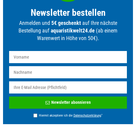
Newsletter bestellen
Anmelden und
5€ geschenkt
auf Ihre nächste
Bestellung auf
aquaristikwelt24.de
(ab einem
Warenwert in Höhe von 50€).
Newsletter
Newsletter abonnieren
Honig
*
Hiermit akzeptiere ich die
Daten­schutz­erklärung