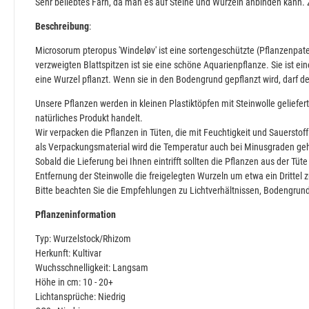
Sehr beliebtes Farn, da man es auf Steine und Wurzeln anbinden kann.
Beschreibung
:
Microsorum pteropus 'Windeløv' ist eine sortengeschützte (Pflanzenpat
verzweigten Blattspitzen ist sie eine schöne Aquarienpflanze. Sie ist 
eine Wurzel pflanzt. Wenn sie in den Bodengrund gepflanzt wird, darf d
Unsere Pflanzen werden in kleinen Plastiktöpfen mit Steinwolle geliefer
natürliches Produkt handelt.
Wir verpacken die Pflanzen in Tüten, die mit Feuchtigkeit und Sauerst
als Verpackungsmaterial wird die Temperatur auch bei Minusgraden geh
Sobald die Lieferung bei Ihnen eintrifft sollten die Pflanzen aus der 
Entfernung der Steinwolle die freigelegten Wurzeln um etwa ein Drittel z
Bitte beachten Sie die Empfehlungen zu Lichtverhältnissen, Bodengrund
Pflanzeninformation
Typ: Wurzelstock/Rhizom
Herkunft: Kultivar
Wuchsschnelligkeit: Langsam
Höhe in cm: 10 - 20+
Lichtansprüche: Niedrig