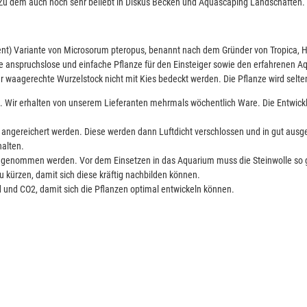
 Zu dem auch noch sehr beliebt in Diskus Becken und Aquascaping Landschaften.
ent) Variante von Microsorum pteropus, benannt nach dem Gründer von Tropica, Ho
eine anspruchslose und einfache Pflanze für den Einsteiger sowie den erfahrenen 
er waagerechte Wurzelstock nicht mit Kies bedeckt werden. Die Pflanze wird selt
t. Wir erhalten von unserem Lieferanten mehrmals wöchentlich Ware. Die Entwicklu
off angereichert werden. Diese werden dann Luftdicht verschlossen und in gut au
alten.
Tüte genommen werden. Vor dem Einsetzen in das Aquarium muss die Steinwolle so 
u kürzen, damit sich diese kräftig nachbilden können.
 und CO2, damit sich die Pflanzen optimal entwickeln können.