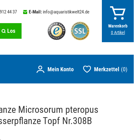
 912 44 37
E-Mail:
info@aquaristikwelt24.de
Warenkorb
Los
0
Artikel
Merkzettel
0
anze Microsorum pteropus
serpflanze Topf Nr.308B