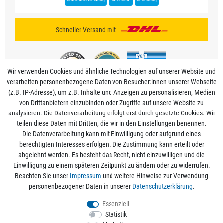
Schneller Versand mit
Wir verwenden Cookies und ähnliche Technologien auf unserer Website und
verarbeiten personenbezogene Daten von Besucher:innen unserer Webseite
(z.B. IP-Adresse), um z.B. Inhalte und Anzeigen zu personalisieren, Medien
von Drittanbietern einzubinden oder Zugriffe auf unsere Website zu
analysieren. Die Datenverarbeitung erfolgt erst durch gesetzte Cookies. Wir
Mein Konto
teilen diese Daten mit Dritten, die wir in den Einstellungen benennen.
Die Datenverarbeitung kann mit Einwilligung oder aufgrund eines
berechtigten Interesses erfolgen. Die Zustimmung kann erteilt oder
Informationen
abgelehnt werden. Es besteht das Recht, nicht einzuwilligen und die
Einwilligung zu einem späteren Zeitpunkt zu ändern oder zu widerrufen.
Beachten Sie unser
Impressum
und weitere Hinweise zur Verwendung
Rechtliche Angaben
personenbezogener Daten in unserer
Daten­schutz­erklärung
.
Essenziell
Statistik
Alle Preise sind inkl. der gesetzlichen Mehrwertsteuer und zzgl.
Versandkosten
/