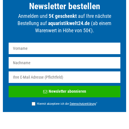
Newsletter bestellen
Anmelden und
5€ geschenkt
auf Ihre nächste
Bestellung auf
aquaristikwelt24.de
(ab einem
Warenwert in Höhe von 50€).
Newsletter
Newsletter abonnieren
Honig
*
Hiermit akzeptiere ich die
Daten­schutz­erklärung