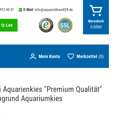
 912 44 37
E-Mail:
info@aquaristikwelt24.de
Warenkorb
Los
0
Artikel
Merkzettel
0
 Aquarienkies "Premium Qualität"
grund Aquariumkies