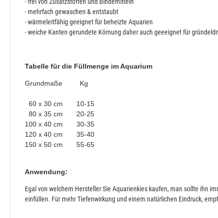
- frei von Zusatzstoffen und Bindemitteln
- mehrfach gewaschen & entstaubt
- wärmeleitfähig geeignet für beheizte Aquarien
- weiche Kanten gerundete Körnung daher auch geeeignet für gründeldn
Tabelle für die Füllmenge im Aquarium
Grundmaße Kg
60 x 30 cm 10-15
80 x 35 cm 20-25
100 x 40 cm 30-35
120 x 40 cm 35-40
150 x 50 cm 55-65
Anwendung:
Egal von welchem Hersteller Sie Aquarienkies kaufen, man sollte ihn i
einfüllen. Für mehr Tiefenwirkung und einem natürlichen Eindruck, empf