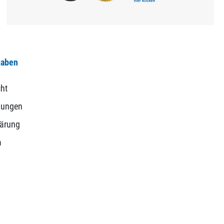
gaben
ht
gungen
lärung
m