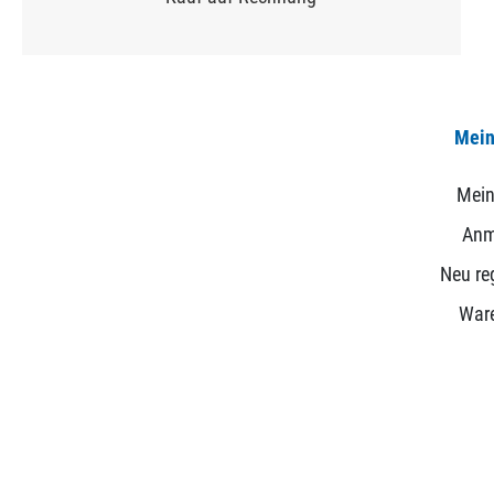
Mein
Mein
Anm
Neu reg
War