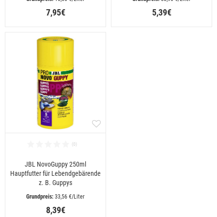
7,95€
5,39€
JBL NovoGuppy 250ml
Hauptfutter für Lebendgebärende
z. B. Guppys
 33,56 €/Liter
8,39€