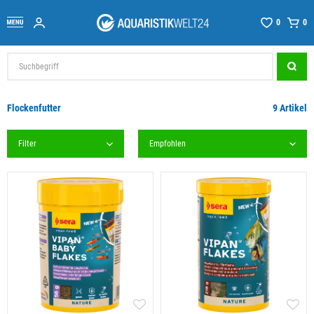
0
0
Flockenfutter
9 Artikel
Filter