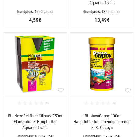
Aquarienfische
 45,90 €/Liter
 13,49 €/Liter
4,59€
13,49€
JBL NovoBel Nachfüllpack 750ml
JBL NovoGuppy 100ml
Flockenfutter Hauptfutter
Hauptfutter für Lebendgebärende
Aquarienfische
z. B. Guppys
 10,60 €/Liter
 53,90 €/Liter