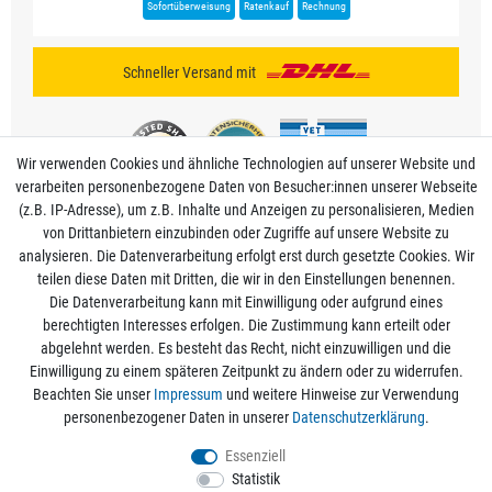
Sofortüberweisung
Ratenkauf
Rechnung
Schneller Versand mit
Wir verwenden Cookies und ähnliche Technologien auf unserer Website und
verarbeiten personenbezogene Daten von Besucher:innen unserer Webseite
(z.B. IP-Adresse), um z.B. Inhalte und Anzeigen zu personalisieren, Medien
von Drittanbietern einzubinden oder Zugriffe auf unsere Website zu
analysieren. Die Datenverarbeitung erfolgt erst durch gesetzte Cookies. Wir
Mein Konto
teilen diese Daten mit Dritten, die wir in den Einstellungen benennen.
Die Datenverarbeitung kann mit Einwilligung oder aufgrund eines
berechtigten Interesses erfolgen. Die Zustimmung kann erteilt oder
Informationen
abgelehnt werden. Es besteht das Recht, nicht einzuwilligen und die
Einwilligung zu einem späteren Zeitpunkt zu ändern oder zu widerrufen.
Beachten Sie unser
Impressum
und weitere Hinweise zur Verwendung
Rechtliche Angaben
personenbezogener Daten in unserer
Daten­schutz­erklärung
.
Essenziell
Statistik
Alle Preise sind inkl. der gesetzlichen Mehrwertsteuer und zzgl.
Versandkosten
/