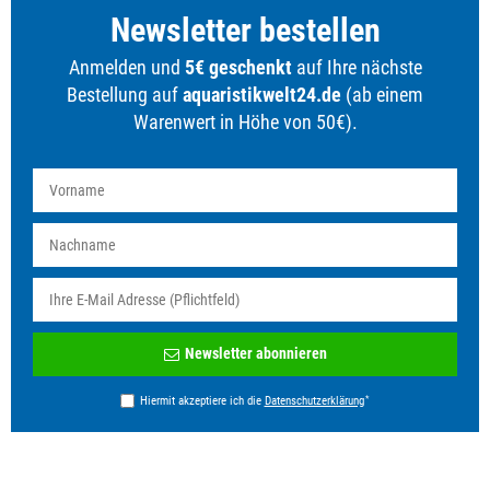
Newsletter bestellen
Anmelden und
5€ geschenkt
auf Ihre nächste
Bestellung auf
aquaristikwelt24.de
(ab einem
Warenwert in Höhe von 50€).
Newsletter
Newsletter abonnieren
Honig
*
Hiermit akzeptiere ich die
Daten­schutz­erklärung